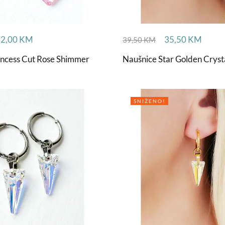
32,00
KM
35,50
KM
39,50
KM
incess Cut Rose Shimmer
Naušnice Star Golden Cryst
SNIŽENO!