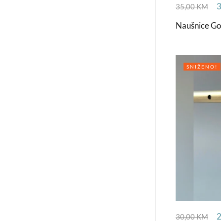
35,00
KM
Naušnice Go
SNIŽENO!
30,00
KM