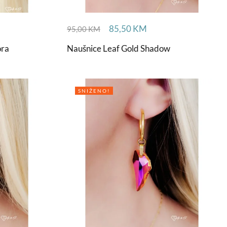
85,50
KM
95,00
KM
ora
Naušnice Leaf Gold Shadow
SNIŽENO!