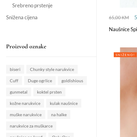
Srebreno prstenje
Snižena cijena
65,00
KM
Naušnice Sp
Proizvod oznake
SNIŽENO!
biseri
Chunky style narukvice
Cuff
Duge ogrlice
goldishious
gunmetal
koktel prsten
kožne narukvice
kulak naušnice
muške narukvice
na halke
narukvice za muškarce