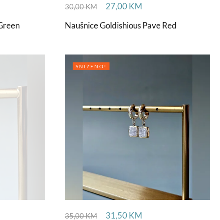
27,00
KM
30,00
KM
 Green
Naušnice Goldishious Pave Red
SNIŽENO!
31,50
KM
35,00
KM