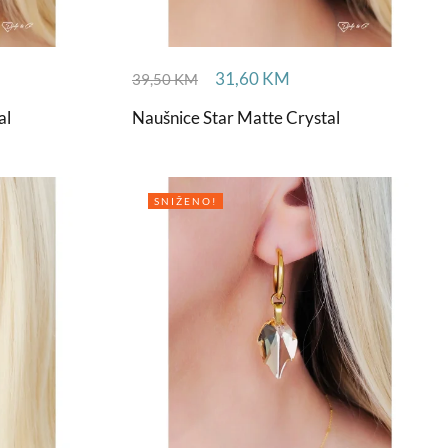
31,60
KM
39,50
KM
al
Naušnice Star Matte Crystal
SNIŽENO!