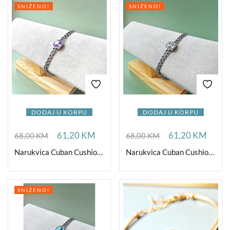
SNIŽENO!
SNIŽENO!
DODAJ U KORPU
DODAJ U KORPU
61,20
KM
61,20
KM
68,00
KM
68,00
KM
Narukvica Cuban Cushion Violet
Narukvica Cuban Cushion ClearCrystal
SNIŽENO!