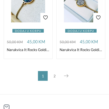
DODAJ U KORPU
DODAJ U KORPU
45,00
KM
45,00
KM
50,00
KM
50,00
KM
Narukvica It Rocks Goldishious Paradise Shine
Narukvica It Rocks Goldishious Crystallize
1
2