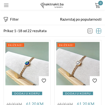
0
Prijavite se
Filter
Razvrstaj po popularnosti
Prikaz 1–18 od 22 rezultata
SNIŽENO!
SNIŽENO!
Remember me
Lost password?
LOG IN
CREATE AN ACCOUNT
DODAJ U KORPU
DODAJ U KORPU
61,20
KM
61,20
KM
68,00
KM
68,00
KM