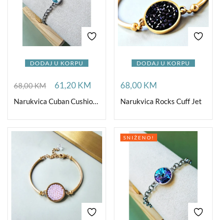
DODAJ U KORPU
DODAJ U KORPU
61,20
KM
68,00
KM
68,00
KM
Narukvica Cuban Cushion Aqua
Narukvica Rocks Cuff Jet
SNIŽENO!