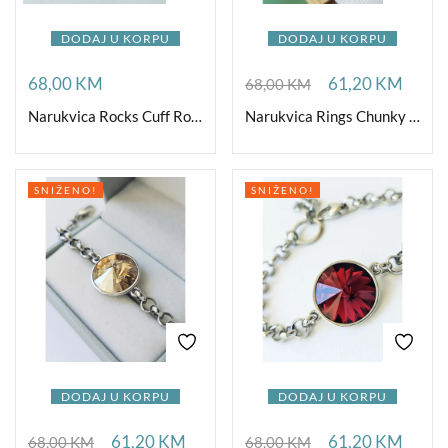
DODAJ U KORPU
DODAJ U KORPU
68,00
KM
61,20
KM
68,00
KM
Narukvica Rocks Cuff Rose Water Opal
Narukvica Rings Chunky Vitraž
SNIŽENO!
SNIŽENO!
DODAJ U KORPU
DODAJ U KORPU
61,20
KM
61,20
KM
68,00
KM
68,00
KM