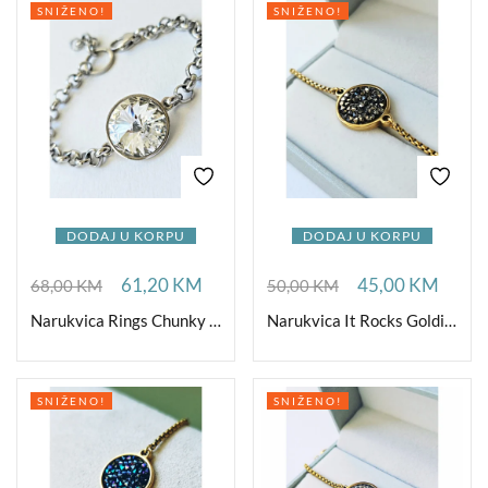
SNIŽENO!
SNIŽENO!
DODAJ U KORPU
DODAJ U KORPU
61,20
KM
45,00
KM
68,00
KM
50,00
KM
Narukvica Rings Chunky Crystal
Narukvica It Rocks Goldishious Chocolate
SNIŽENO!
SNIŽENO!