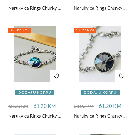
Narukvica Rings Chunky G Shadow
Narukvica Rings Chunky Scarlet
SNIŽENO!
SNIŽENO!
DODAJ U KORPU
DODAJ U KORPU
61,20
KM
61,20
KM
68,00
KM
68,00
KM
Narukvica Rings Chunky Bermuda B
Narukvica Rings Chunky Night