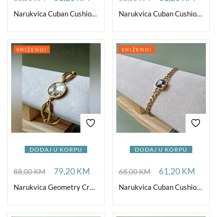
Narukvica Cuban Cushion Bermuda Blue G
Narukvica Cuban Cushion Crystal G
SNIŽENO!
SNIŽENO!
DODAJ U KORPU
DODAJ U KORPU
79,20
KM
61,20
KM
88,00
KM
68,00
KM
Narukvica Geometry Crystal Gold
Narukvica Cuban Cushion Silver Night G