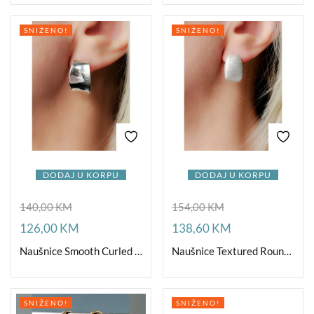
SNIŽENO!
SNIŽENO!
DODAJ U KORPU
DODAJ U KORPU
140,00
KM
154,00
KM
126,00
KM
138,60
KM
Naušnice Smooth Curled Ag
Naušnice Textured Round Ag
SNIŽENO!
SNIŽENO!