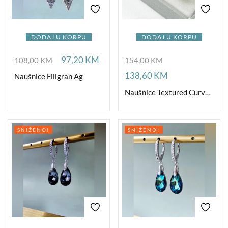
DODAJ U KORPU
DODAJ U KORPU
97,20
KM
108,00
KM
154,00
KM
138,60
KM
Naušnice Filigran Ag
Naušnice Textured Curved Ag
SNIŽENO!
SNIŽENO!