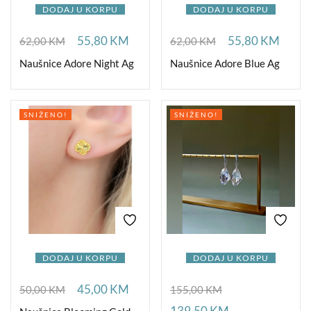
DODAJ U KORPU
DODAJ U KORPU
55,80
KM
55,80
KM
62,00
KM
62,00
KM
Naušnice Adore Night Ag
Naušnice Adore Blue Ag
SNIŽENO!
SNIŽENO!
DODAJ U KORPU
DODAJ U KORPU
45,00
KM
50,00
KM
155,00
KM
139,50
KM