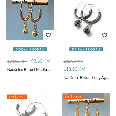
DODAJ U KORPU
DODAJ U KORPU
93,60
KM
104,00
KM
132,00
KM
118,80
KM
Naušnice Botuni Medium Ag Golden
Naušnice Botuni Long Ag Oxidize
SNIŽENO!
SNIŽENO!