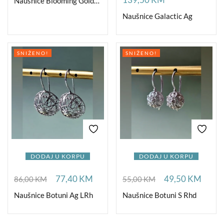
Naušnice Blooming Golden
Naušnice Galactic Ag
SNIŽENO!
SNIŽENO!
DODAJ U KORPU
DODAJ U KORPU
77,40
KM
49,50
KM
86,00
KM
55,00
KM
Naušnice Botuni Ag LRh
Naušnice Botuni S Rhd