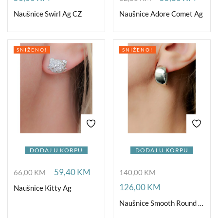
Naušnice Swirl Ag CZ
Naušnice Adore Comet Ag
SNIŽENO!
SNIŽENO!
DODAJ U KORPU
DODAJ U KORPU
59,40
KM
66,00
KM
140,00
KM
126,00
KM
Naušnice Kitty Ag
Naušnice Smooth Round Ag