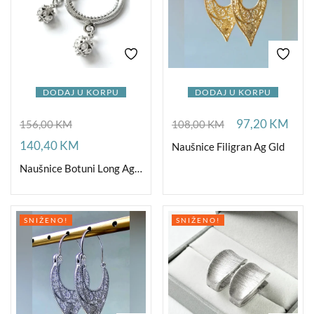
DODAJ U KORPU
DODAJ U KORPU
97,20
KM
156,00
KM
108,00
KM
140,40
KM
Naušnice Filigran Ag Gld
Naušnice Botuni Long Ag Rh
SNIŽENO!
SNIŽENO!