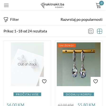
0
Prijavite se
Filter
Razvrstaj po popularnosti
Prikaz 1–18 od 24 rezultata
SNIŽENO!
Remember me
Lost password?
Out of stock
LOG IN
CREATE AN ACCOUNT
PROČITAJ VIŠE
DODAJ U KORPU
56,00
KM
55,80
KM
62,00
KM