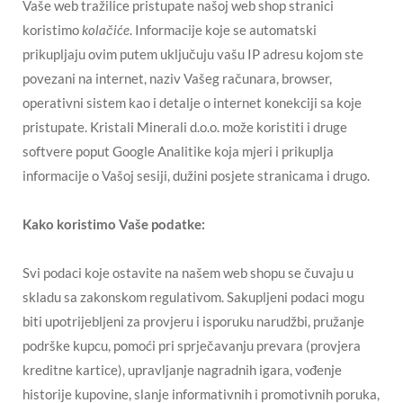
Vaše web tražilice pristupate našoj web shop stranici
koristimo
kolačiće
. Informacije koje se automatski
prikupljaju ovim putem uključuju vašu IP adresu kojom ste
povezani na internet, naziv Vašeg računara, browser,
operativni sistem kao i detalje o internet konekciji sa koje
pristupate. Kristali Minerali d.o.o. može koristiti i druge
softvere poput Google Analitike koja mjeri i prikuplja
informacije o Vašoj sesiji, dužini posjete stranicama i drugo.
Kako koristimo Vaše podatke:
Svi podaci koje ostavite na našem web shopu se čuvaju u
skladu sa zakonskom regulativom. Sakupljeni podaci mogu
biti upotrijebljeni za provjeru i isporuku narudžbi, pružanje
podrške kupcu, pomoći pri sprječavanju prevara (provjera
kreditne kartice), upravljanje nagradnih igara, vođenje
historije kupovine, slanje informativnih i promotivnih poruka,