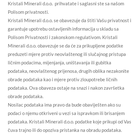
Kristali Minerali d.o.o. prihvatate i saglasni ste sa našom
Polisom privatnosti.
Kristali Minerali d.o.o. se obavezuje da štiti Vašu privatnost i
garantuje upotrebu ostavljenih informacija u skladu sa
Polisom Privatnosti i zakonskom regulativom. Kristali
Minerali d.o.o. obavezuje se da će za prikupljene podatke
preduzeti mjere protiv neovlaštenog ili slučajnog pristupa
ličnim podacima, mijenjanja, uništavanja ili gubitka
podataka, neovlaštenog prijenosa, drugih oblika nezakonite
obrade podataka kao i mjere protiv zloupotrebe ličnih
podataka. Ova obaveza ostaje na snazi i nakon završetka
obrade podataka.
Nosilac podataka ima pravo da bude obaviješten ako su
podaci o njemu otkriveni u vezi sa ispravkom ili brisanjem
podataka. Kristali Minerali d.o.o. podatke koje prikupi od Vas
čuva trajno ili do opoziva pristanka na obradu podataka.