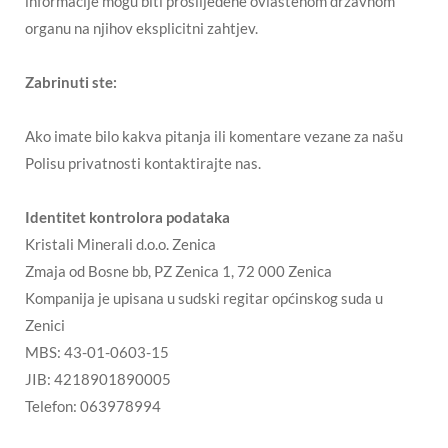
informacije mogu biti proslijeđene ovlaštenom državnom
organu na njihov eksplicitni zahtjev.
Zabrinuti ste:
Ako imate bilo kakva pitanja ili komentare vezane za našu
Polisu privatnosti kontaktirajte nas.
Identitet kontrolora podataka
Kristali Minerali d.o.o. Zenica
Zmaja od Bosne bb, PZ Zenica 1, 72 000 Zenica
Kompanija je upisana u sudski regitar općinskog suda u
Zenici
MBS: 43-01-0603-15
JIB: 4218901890005
Telefon: 063978994