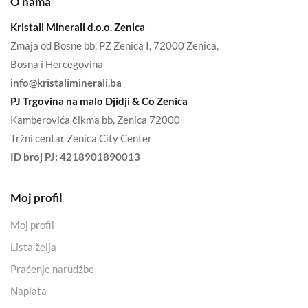
O nama
Kristali Minerali d.o.o. Zenica
Zmaja od Bosne bb, PZ Zenica I, 72000 Zenica,
Bosna i Hercegovina
info@kristaliminerali.ba
PJ Trgovina na malo Djidji & Co Zenica
Kamberovića čikma bb, Zenica 72000
Tržni centar Zenica City Center
ID broj PJ:
4218901890013
Moj profil
Moj profil
Lista želja
Praćenje narudžbe
Naplata