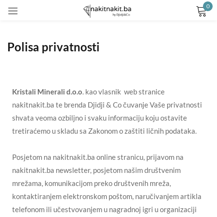
0
Prijavite se
Polisa privatnosti
Kristali Minerali d.o.o
. kao vlasnik web stranice
nakitnakit.ba te brenda Djidji & Co čuvanje Vaše privatnosti
Remember me
Lost password?
shvata veoma ozbiljno i svaku informaciju koju ostavite
tretiraćemo u skladu sa Zakonom o zaštiti ličnih podataka.
LOG IN
Posjetom na nakitnakit.ba online stranicu, prijavom na
nakitnakit.ba newsletter, posjetom našim društvenim
CREATE AN ACCOUNT
mrežama, komunikacijom preko društvenih mreža,
kontaktiranjem elektronskom poštom, naručivanjem artikla
telefonom ili učestvovanjem u nagradnoj igri u organizaciji