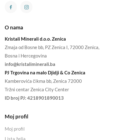
O nama
Kristali Minerali d.o.o. Zenica
Zmaja od Bosne bb, PZ Zenica I, 72000 Zenica,
Bosna i Hercegovina
info@kristaliminerali.ba
PJ Trgovina na malo Djidji & Co Zenica
Kamberovića čikma bb, Zenica 72000
Tržni centar Zenica City Center
ID broj PJ:
4218901890013
Moj profil
Moj profil
Lista želja