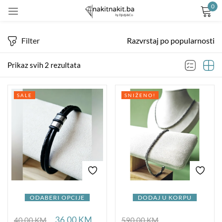
0
Prijavite se
Filter
Razvrstaj po popularnosti
Prikaz svih 2 rezultata
SALE
SNIŽENO!
Remember me
Lost password?
LOG IN
CREATE AN ACCOUNT
ODABERI OPCIJE
DODAJ U KORPU
36,00
KM
40,00
KM
590,00
KM