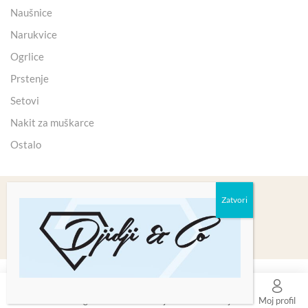
Naušnice
Narukvice
Ogrlice
Prstenje
Setovi
Nakit za muškarce
Ostalo
Copyright 2025 © Kristali Minerali d.o.o
0
Početna
Trgovina
Plaćanje
Lista želja
Moj profil