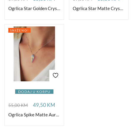
Ogrlica Star Golden Crystal Ag
Ogrlica Star Matte Crystal Ag
SNIŽENO!
DODAJ U KORPU
49,50
KM
55,00
KM
Ogrlica Spike Matte Aurora Ag