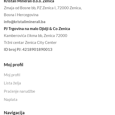
Kristali Minerali d.o.o. Zenica
Zmaja od Bosne bb, PZ Zenica I, 72000 Zenica,
Bosna i Hercegovina
info@kristaliminerali.ba
PJ Trgovina na malo Djidji & Co Zenica
Kamberovića čikma bb, Zenica 72000
Tržni centar Zenica City Center
ID broj PJ:
4218901890013
Moj profil
Moj profil
Lista želja
Praćenje narudžbe
Naplata
Navigacija