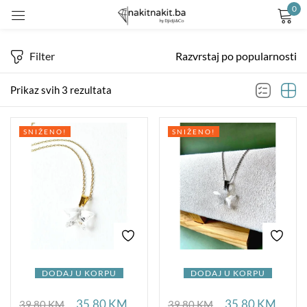
0
Prijavite se
Filter
Razvrstaj po popularnosti
Prikaz svih 3 rezultata
SNIŽENO!
SNIŽENO!
Remember me
Lost password?
LOG IN
CREATE AN ACCOUNT
DODAJ U KORPU
DODAJ U KORPU
35,80
KM
35,80
KM
39,80
KM
39,80
KM