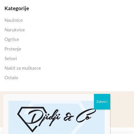
Kategorije
Naušnice
Narukvice
Ogrlice
Prstenje
Setovi
Nakit za muškarce
Ostalo
Copyright 2025 © Kristali Minerali d.o.o