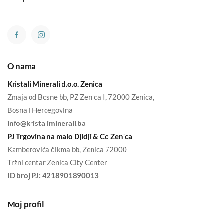
O nama
Kristali Minerali d.o.o. Zenica
Zmaja od Bosne bb, PZ Zenica I, 72000 Zenica,
Bosna i Hercegovina
info@kristaliminerali.ba
PJ Trgovina na malo Djidji & Co Zenica
Kamberovića čikma bb, Zenica 72000
Tržni centar Zenica City Center
ID broj PJ:
4218901890013
Moj profil