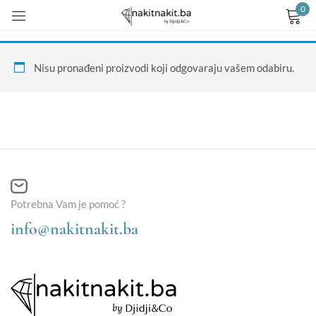
0
Prijavite se
Nisu pronađeni proizvodi koji odgovaraju vašem odabiru.
Remember me
Lost password?
Potrebna Vam je pomoć ?
LOG IN
info@nakitnakit.ba
CREATE AN ACCOUNT