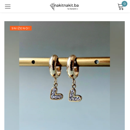
0
Prijavite se
SNIŽENO!
Remember me
Lost password?
LOG IN
CREATE AN ACCOUNT