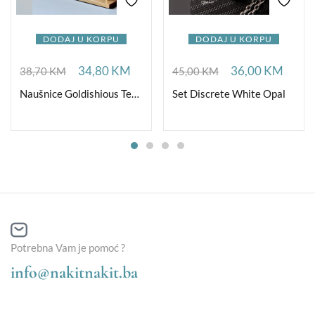
DODAJ U KORPU
DODAJ U KORPU
34,80
KM
36,00
KM
38,70
KM
45,00
KM
Naušnice Goldishious TearDrop
Set Discrete White Opal
Potrebna Vam je pomoć ?
info@nakitnakit.ba