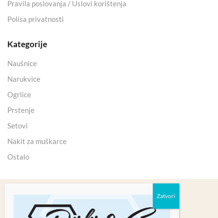
Pravila poslovanja / Uslovi korištenja
Polisa privatnosti
Kategorije
Naušnice
Narukvice
Ogrlice
Prstenje
Setovi
Nakit za muškarce
Ostalo
Copyright 2025 © Kristali Minerali d.o.o