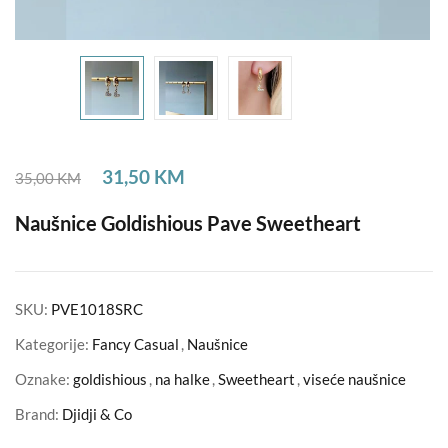
31,50
KM
35,00
KM
Naušnice Goldishious Pave Sweetheart
SKU:
PVE1018SRC
Kategorije:
Fancy Casual
,
Naušnice
Oznake:
goldishious
,
na halke
,
Sweetheart
,
viseće naušnice
Brand:
Djidji & Co