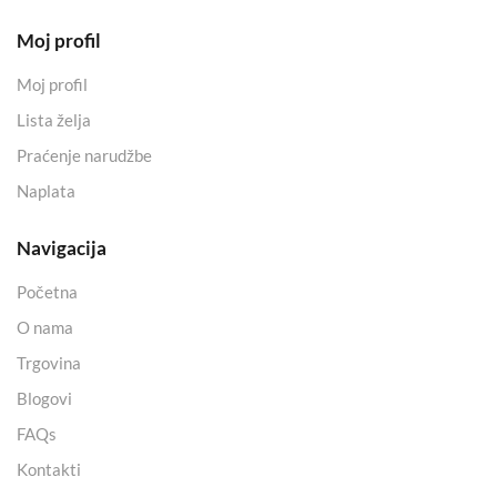
Moj profil
Moj profil
Lista želja
Praćenje narudžbe
Naplata
Navigacija
Početna
O nama
Trgovina
Blogovi
FAQs
Kontakti