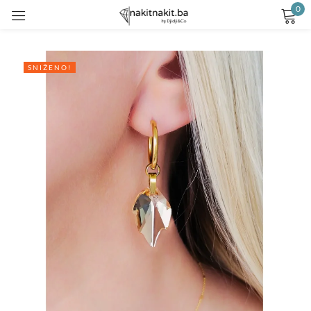
0
Prijavite se
SNIŽENO!
Remember me
Lost password?
LOG IN
CREATE AN ACCOUNT