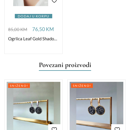
DODAJ U KORPU
76,50
KM
85,00
KM
Ogrlica Leaf Gold Shadow Ag
Povezani proizvodi
SNIŽENO!
SNIŽENO!