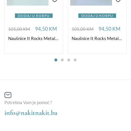
DODAJ U KORPU
DODAJ U KORPU
94,50
KM
94,50
KM
105,00
KM
105,00
KM
Naušnice It Rocks Metallize S
Naušnice It Rocks Metallize G
Potrebna Vam je pomoć ?
info@nakitnakit.ba