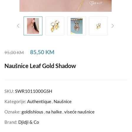
85,50
KM
95,00
KM
Naušnice Leaf Gold Shadow
SKU:
SWR1011000GSH
Kategorije:
Authentique
,
Naušnice
Oznake:
goldishious
,
na halke
,
viseće naušnice
Brand:
Djidji & Co