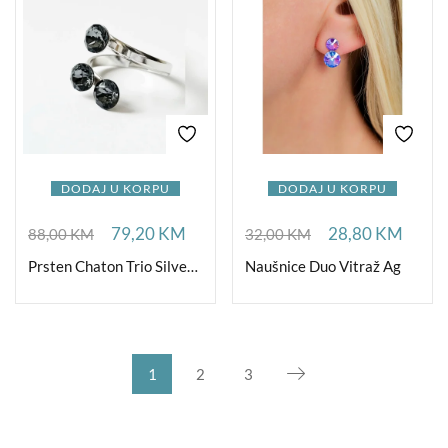
DODAJ U KORPU
DODAJ U KORPU
79,20
KM
28,80
KM
88,00
KM
32,00
KM
Prsten Chaton Trio Silver Night Ag
Naušnice Duo Vitraž Ag
1
2
3