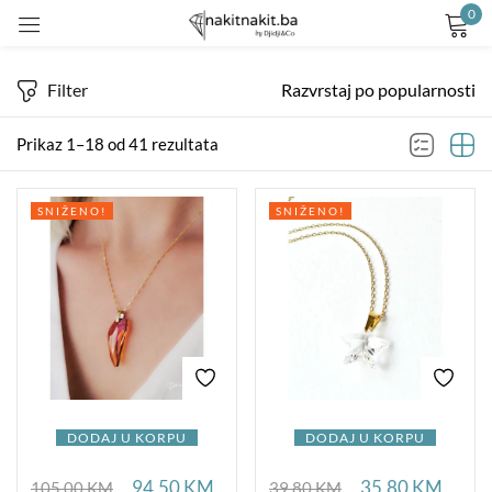
0
Prijavite se
Filter
Razvrstaj po popularnosti
Prikaz 1–18 od 41 rezultata
SNIŽENO!
SNIŽENO!
Remember me
Lost password?
LOG IN
CREATE AN ACCOUNT
DODAJ U KORPU
DODAJ U KORPU
94,50
KM
35,80
KM
105,00
KM
39,80
KM