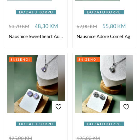
DODAJ U KORPU
DODAJ U KORPU
48,30
KM
55,80
KM
53,70
KM
62,00
KM
Naušnice Sweetheart Aurora Ag
Naušnice Adore Comet Ag
SNIŽENO!
SNIŽENO!
DODAJ U KORPU
DODAJ U KORPU
125,00
KM
125,00
KM