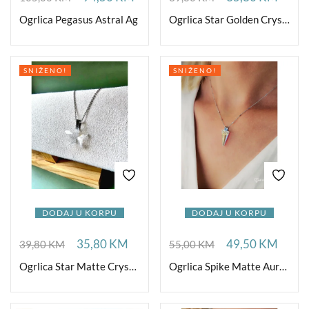
Ogrlica Pegasus Astral Ag
Ogrlica Star Golden Crystal Ag
SNIŽENO!
SNIŽENO!
DODAJ U KORPU
DODAJ U KORPU
35,80
KM
49,50
KM
39,80
KM
55,00
KM
Ogrlica Star Matte Crystal Ag
Ogrlica Spike Matte Aurora Ag