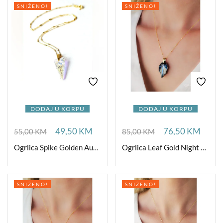
SNIŽENO!
SNIŽENO!
DODAJ U KORPU
DODAJ U KORPU
49,50
KM
76,50
KM
55,00
KM
85,00
KM
Ogrlica Spike Golden Aurora Ag
Ogrlica Leaf Gold Night Ag
SNIŽENO!
SNIŽENO!