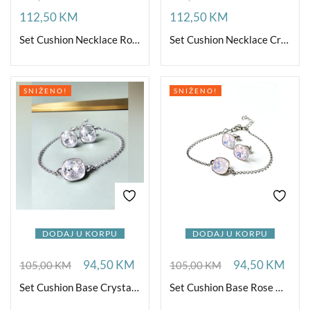
112,50
KM
112,50
KM
Set Cushion Necklace Rose Opal Ag
Set Cushion Necklace Crystal Ag
SNIŽENO!
SNIŽENO!
DODAJ U KORPU
DODAJ U KORPU
94,50
KM
94,50
KM
105,00
KM
105,00
KM
Set Cushion Base Crystal Ag
Set Cushion Base Rose Opal Ag