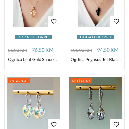
DODAJ U KORPU
DODAJ U KORPU
76,50
KM
94,50
KM
85,00
KM
105,00
KM
Ogrlica Leaf Gold Shadow Ag
Ogrlica Pegasus Jet Black Ag
SNIŽENO!
SNIŽENO!