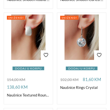
SNIŽENO!
SNIŽENO!
DODAJ U KORPU
DODAJ U KORPU
81,60
KM
154,00
KM
102,00
KM
138,60
KM
Naušnice Rings Crystal
Naušnice Textured Round Ag