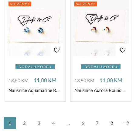
SNIŽENO!
SNIŽENO!
DODAJ U KORPU
DODAJ U KORPU
11,00
KM
11,00
KM
13,80
KM
13,80
KM
Naušnice Aquamarine Round Small
Naušnice Aurora Round Small
1
2
3
4
…
6
7
8