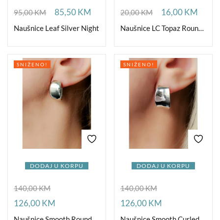
85,50
KM
16,00
KM
95,00
KM
20,00
KM
Naušnice Leaf Silver Night
Naušnice LC Topaz Round Medium
SNIŽENO!
SNIŽENO!
DODAJ U KORPU
DODAJ U KORPU
140,00
KM
140,00
KM
126,00
KM
126,00
KM
Naušnice Smooth Round Ag
Naušnice Smooth Curled Ag