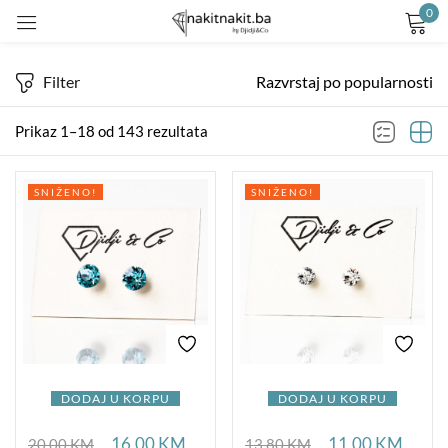
0
Prijavite se
Filter
Razvrstaj po popularnosti
Prikaz 1–18 od 143 rezultata
SNIŽENO!
SNIŽENO!
Remember me
Lost password?
LOG IN
CREATE AN ACCOUNT
DODAJ U KORPU
DODAJ U KORPU
16,00
KM
11,00
KM
20,00
KM
13,80
KM