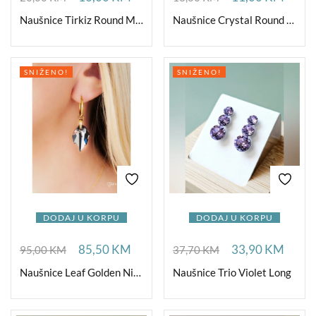
Naušnice Tirkiz Round Medium
Naušnice Crystal Round Small
SNIŽENO!
SNIŽENO!
DODAJ U KORPU
DODAJ U KORPU
85,50
KM
33,90
KM
95,00
KM
37,70
KM
Naušnice Leaf Golden Night
Naušnice Trio Violet Long