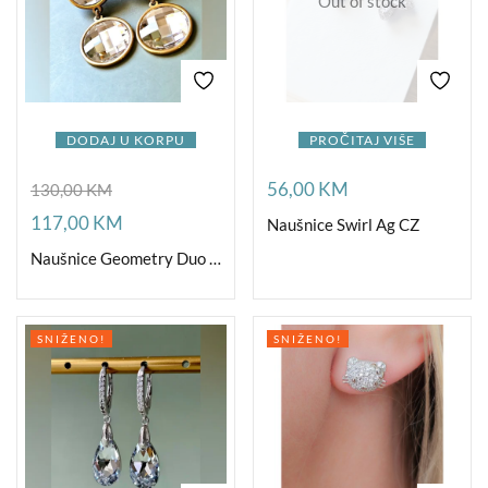
Out of stock
DODAJ U KORPU
PROČITAJ VIŠE
56,00
KM
130,00
KM
117,00
KM
Naušnice Swirl Ag CZ
Naušnice Geometry Duo Crystal Gold
SNIŽENO!
SNIŽENO!