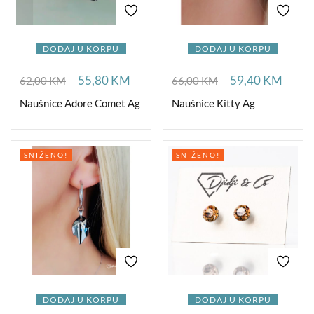
DODAJ U KORPU
DODAJ U KORPU
55,80
KM
59,40
KM
62,00
KM
66,00
KM
Naušnice Adore Comet Ag
Naušnice Kitty Ag
SNIŽENO!
SNIŽENO!
DODAJ U KORPU
DODAJ U KORPU