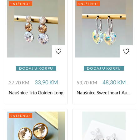
SNIŽENO!
SNIŽENO!
DODAJ U KORPU
DODAJ U KORPU
33,90
KM
48,30
KM
37,70
KM
53,70
KM
Naušnice Trio Golden Long
Naušnice Sweetheart Aurora Ag
SNIŽENO!