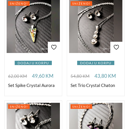
SNIŽENO!
SNIŽENO!
DODAJ U KORPU
DODAJ U KORPU
49,60
KM
43,80
KM
62,00
KM
54,80
KM
Set Spike Crystal Aurora
Set Trio Crystal Chaton
SNIŽENO!
SNIŽENO!