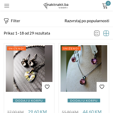
0
Prijavite se
Filter
Razvrstaj po popularnosti
Prikaz 1–18 od 29 rezultata
SNIŽENO!
SNIŽENO!
Remember me
Lost password?
LOG IN
CREATE AN ACCOUNT
DODAJ U KORPU
DODAJ U KORPU
29,60
KM
44,60
KM
37,00
KM
55,80
KM