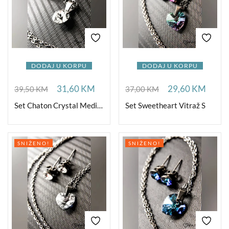
DODAJ U KORPU
DODAJ U KORPU
31,60
KM
29,60
KM
39,50
KM
37,00
KM
Set Chaton Crystal Medium
Set Sweetheart Vitraž S
SNIŽENO!
SNIŽENO!