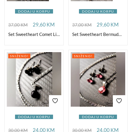
DODAJ U KORPU
DODAJ U KORPU
29,60
KM
29,60
KM
37,00
KM
37,00
KM
Set Sweetheart Comet Light
Set Sweetheart Bermuda Blue S
SNIŽENO!
SNIŽENO!
DODAJ U KORPU
DODAJ U KORPU
24,00
KM
24,00
KM
30,00
KM
30,00
KM