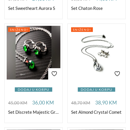
Set Sweetheart Aurora S
Set Chaton Rose
SNIŽENO!
SNIŽENO!
DODAJ U KORPU
DODAJ U KORPU
36,00
KM
38,90
KM
45,00
KM
48,70
KM
Set Discrete Majestic Green
Set Almond Crystal Comet