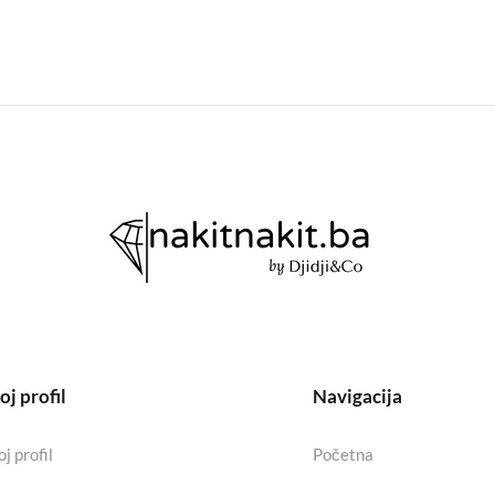
j profil
Navigacija
j profil
Početna