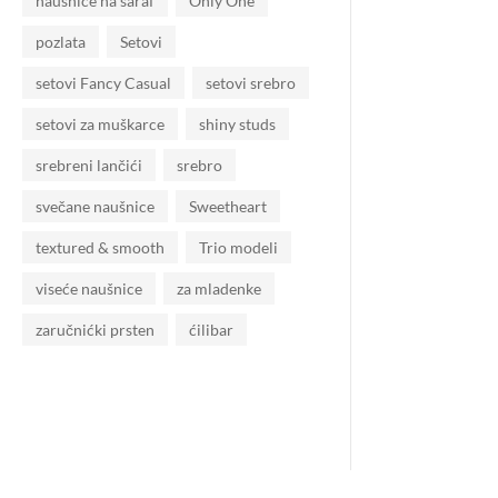
naušnice na šaraf
Only One
pozlata
Setovi
setovi Fancy Casual
setovi srebro
setovi za muškarce
shiny studs
srebreni lančići
srebro
svečane naušnice
Sweetheart
textured & smooth
Trio modeli
viseće naušnice
za mladenke
zaručnićki prsten
ćilibar