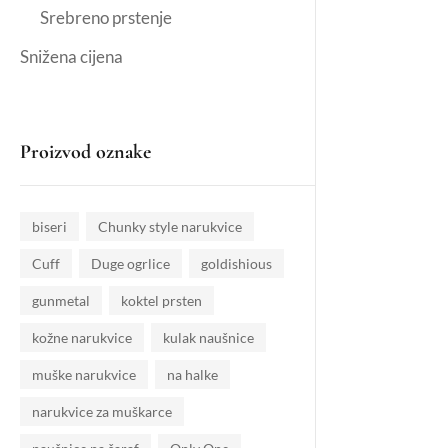
Srebreno prstenje
Snižena cijena
Proizvod oznake
biseri
Chunky style narukvice
Cuff
Duge ogrlice
goldishious
gunmetal
koktel prsten
kožne narukvice
kulak naušnice
muške narukvice
na halke
narukvice za muškarce