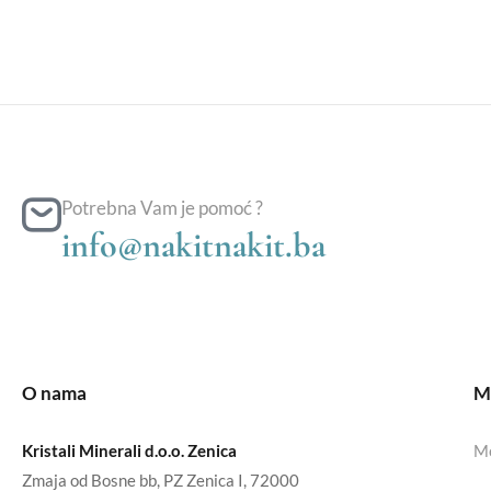
Potrebna Vam je pomoć ?
info@nakitnakit.ba
O nama
Mo
Kristali Minerali d.o.o. Zenica
Mo
Zmaja od Bosne bb, PZ Zenica I, 72000