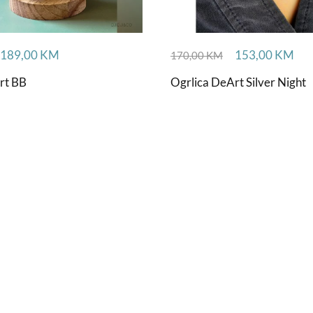
189,00
KM
153,00
KM
170,00
KM
rt BB
Ogrlica DeArt Silver Night