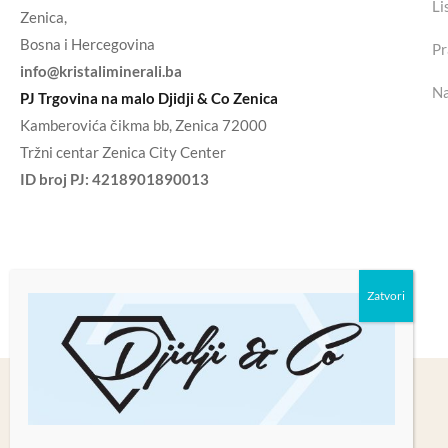
Li
Zenica,
Bosna i Hercegovina
Pr
info@kristaliminerali.ba
Na
PJ Trgovina na malo Djidji & Co Zenica
Kamberovića čikma bb, Zenica 72000
Tržni centar Zenica City Center
ID broj PJ:
4218901890013