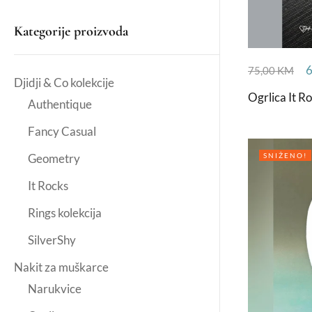
Kategorije proizvoda
75,00
KM
Djidji & Co kolekcije
Ogrlica It R
Authentique
Fancy Casual
SNIŽENO!
Geometry
It Rocks
Rings kolekcija
SilverShy
Nakit za muškarce
Narukvice