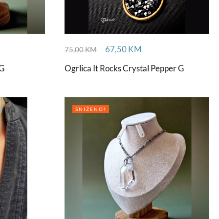
67,50
KM
75,00
KM
 G
Ogrlica It Rocks Crystal Pepper G
SNIŽENO!