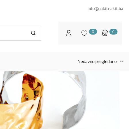
info@nakitnakit.ba
0
0
Nedavno pregledano