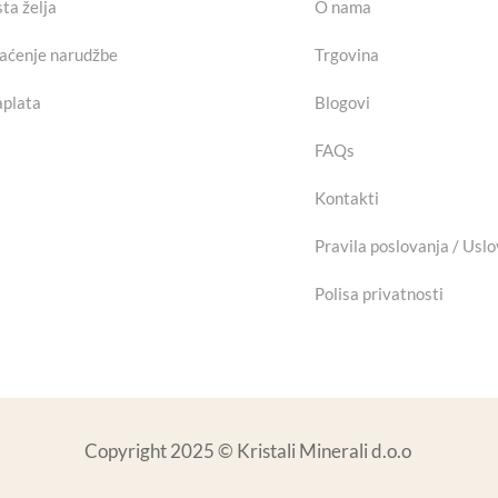
sta želja
O nama
aćenje narudžbe
Trgovina
plata
Blogovi
FAQs
Kontakti
Pravila poslovanja / Uslo
Polisa privatnosti
Copyright 2025 © Kristali Minerali d.o.o