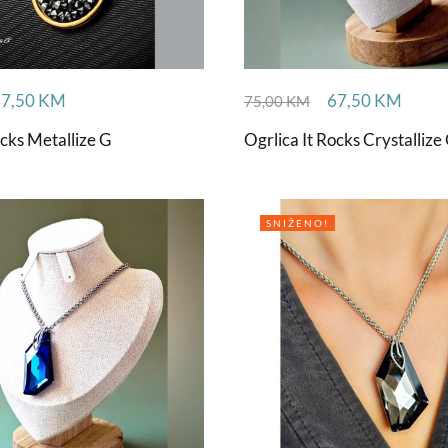
67,50
KM
67,50
KM
75,00
KM
ocks Metallize G
Ogrlica It Rocks Crystallize
SNIŽENO!