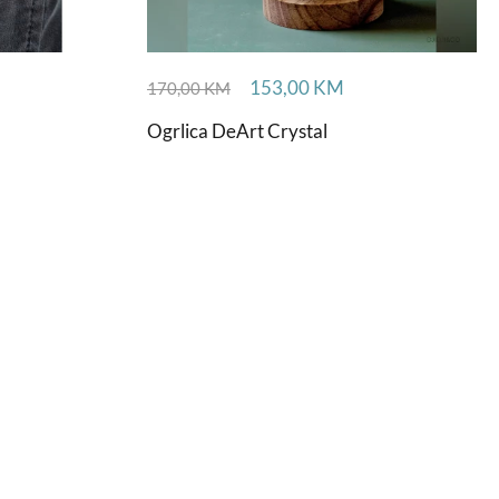
153,00
KM
170,00
KM
Ogrlica DeArt Crystal