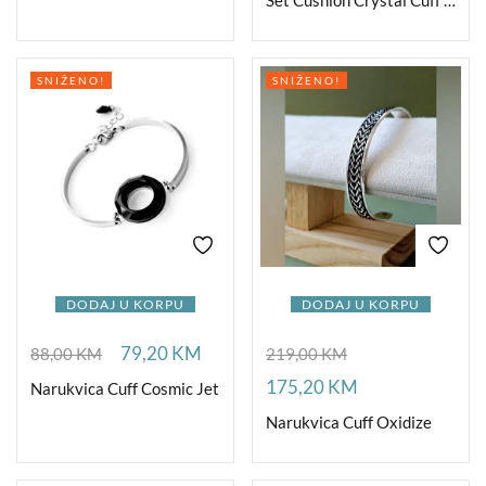
Set Cushion Crystal Cuff Ag
SNIŽENO!
SNIŽENO!
DODAJ U KORPU
DODAJ U KORPU
79,20
KM
88,00
KM
219,00
KM
175,20
KM
Narukvica Cuff Cosmic Jet
Narukvica Cuff Oxidize