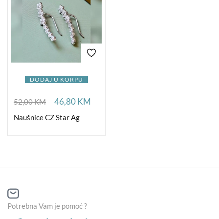
DODAJ U KORPU
46,80
KM
52,00
KM
Naušnice CZ Star Ag
Potrebna Vam je pomoć ?