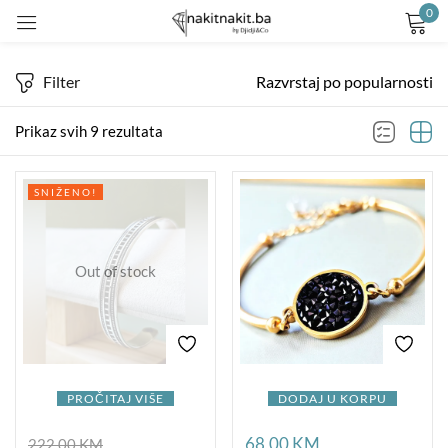
0
Prijavite se
Filter
Razvrstaj po popularnosti
Prikaz svih 9 rezultata
SNIŽENO!
Remember me
Lost password?
Out of stock
LOG IN
CREATE AN ACCOUNT
PROČITAJ VIŠE
DODAJ U KORPU
68,00
KM
222,00
KM