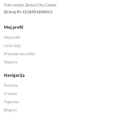
Tržni centar Zenica City Center
ID broj PJ:
4218901890013
Moj profil
Moj profil
Lista želja
Praćenje narudžbe
Naplata
Navigacija
Početna
O nama
Trgovina
Blogovi