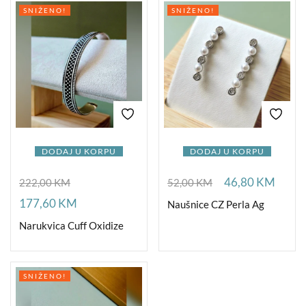
SNIŽENO!
SNIŽENO!
DODAJ U KORPU
DODAJ U KORPU
46,80
KM
222,00
KM
52,00
KM
177,60
KM
Naušnice CZ Perla Ag
Narukvica Cuff Oxidize
SNIŽENO!