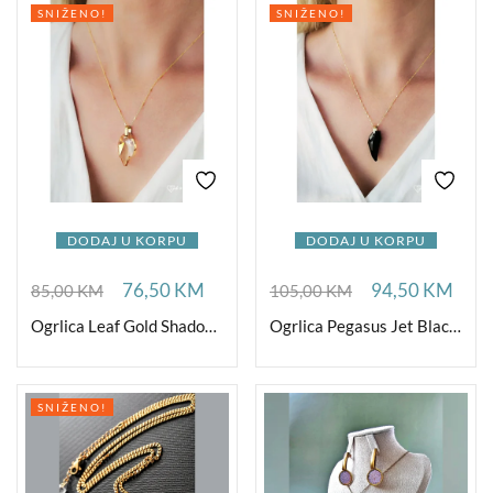
SNIŽENO!
SNIŽENO!
DODAJ U KORPU
DODAJ U KORPU
76,50
KM
94,50
KM
85,00
KM
105,00
KM
Ogrlica Leaf Gold Shadow Ag
Ogrlica Pegasus Jet Black Ag
SNIŽENO!