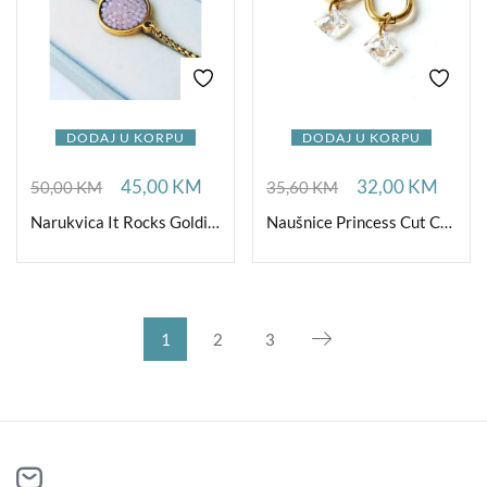
DODAJ U KORPU
DODAJ U KORPU
45,00
KM
32,00
KM
50,00
KM
35,60
KM
Narukvica It Rocks Goldishious Opal
Naušnice Princess Cut Crystal Shimmer
1
2
3