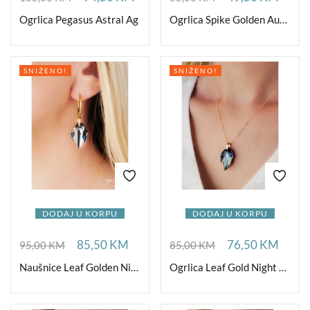
Ogrlica Pegasus Astral Ag
Ogrlica Spike Golden Aurora Ag
SNIŽENO!
SNIŽENO!
DODAJ U KORPU
DODAJ U KORPU
85,50
KM
76,50
KM
95,00
KM
85,00
KM
Naušnice Leaf Golden Night
Ogrlica Leaf Gold Night Ag