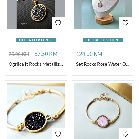
DODAJ U KORPU
DODAJ U KORPU
67,50
KM
124,00
KM
75,00
KM
Ogrlica It Rocks Metallize G
Set Rocks Rose Water Opal