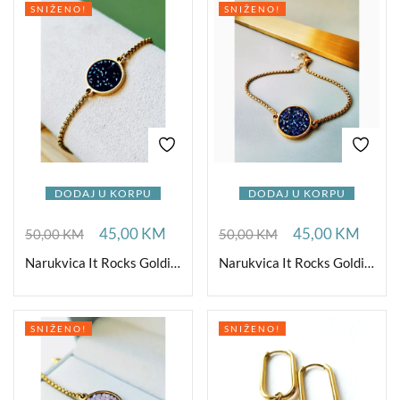
SNIŽENO!
SNIŽENO!
DODAJ U KORPU
DODAJ U KORPU
45,00
KM
45,00
KM
50,00
KM
50,00
KM
Narukvica It Rocks Goldishious Jet Black
Narukvica It Rocks Goldishious B Blue
SNIŽENO!
SNIŽENO!