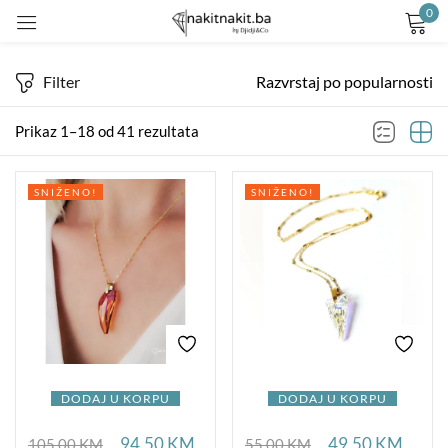
0
Prijavite se
Filter
Razvrstaj po popularnosti
Prikaz 1–18 od 41 rezultata
SNIŽENO!
SNIŽENO!
Remember me
Lost password?
LOG IN
CREATE AN ACCOUNT
DODAJ U KORPU
DODAJ U KORPU
94,50
KM
49,50
KM
105,00
KM
55,00
KM