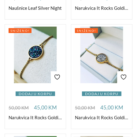
Naušnice Leaf Silver Night
Narukvica It Rocks Goldishious Chocolate
SNIŽENO!
SNIŽENO!
DODAJ U KORPU
DODAJ U KORPU
45,00
KM
45,00
KM
50,00
KM
50,00
KM
Narukvica It Rocks Goldishious Paradise Shine
Narukvica It Rocks Goldishious Crystallize