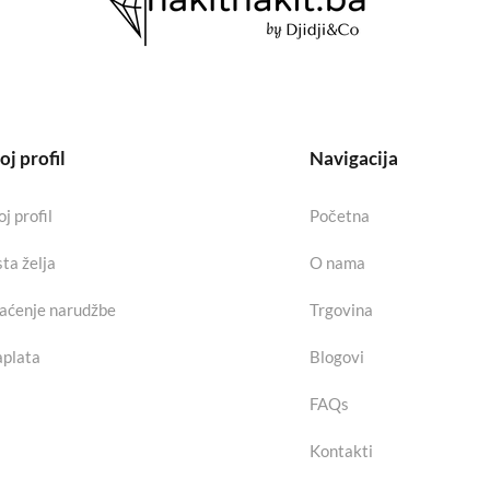
j profil
Navigacija
j profil
Početna
sta želja
O nama
aćenje narudžbe
Trgovina
plata
Blogovi
FAQs
Kontakti