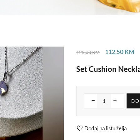
112,50
KM
125,00
KM
Set Cushion Neckl
DO
Dodaj na listu želja