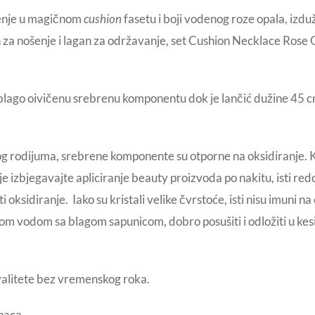
menje u magičnom
cushion
fasetu i boji vodenog roze opala, izdu
n za nošenje i lagan za održavanje, set Cushion Necklace Rose
ago oivičenu srebrenu komponentu dok je lančić dužine 45 cm
g rodijuma, srebrene komponente su otporne na oksidiranje. Ka
e izbjegavajte apliciranje beauty proizvoda po nakitu, isti re
 oksidiranje. Iako su kristali velike čvrstoće, isti nisu imuni 
kom vodom sa blagom sapunicom, dobro posušiti i odložiti u kesi
valitete bez vremenskog roka.
paca.