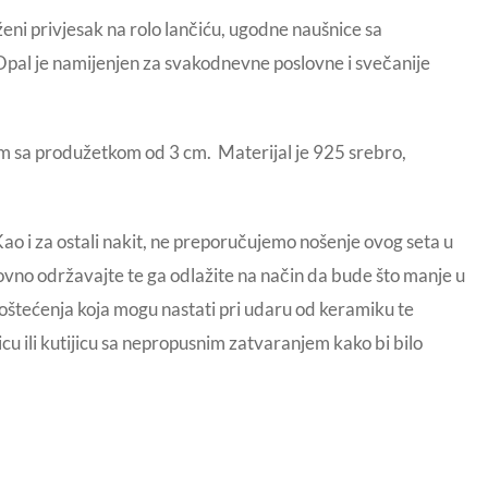
ženi privjesak na rolo lančiću, ugodne naušnice sa
 Opal je namijenjen za svakodnevne poslovne i svečanije
 sa produžetkom od 3 cm. Materijal je 925 srebro,
o i za ostali nakit, ne preporučujemo nošenje ovog seta u
dovno održavajte te ga odlažite na način da bude što manje u
na oštećenja koja mogu nastati pri udaru od keramiku te
cu ili kutijicu sa nepropusnim zatvaranjem kako bi bilo