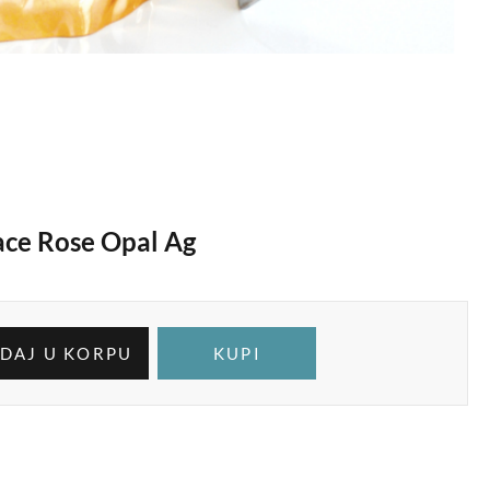
ace Rose Opal Ag
DAJ U KORPU
KUPI