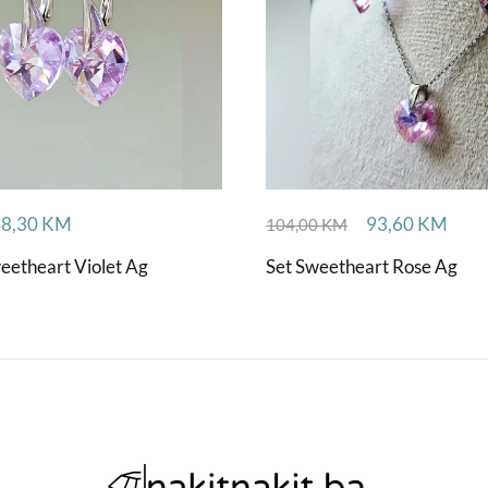
48,30
KM
93,60
KM
104,00
KM
eetheart Violet Ag
Set Sweetheart Rose Ag