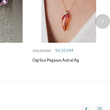
94,50
KM
105,00
KM
Ogrlica Pegasus Astral Ag