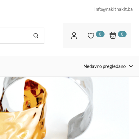
info@nakitnakit.ba
0
0
Nedavno pregledano