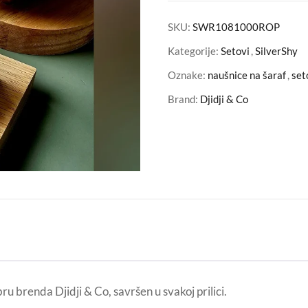
SKU:
SWR1081000ROP
Kategorije:
Setovi
,
SilverShy
Oznake:
naušnice na šaraf
,
set
Brand:
Djidji & Co
u brenda Djidji & Co, savršen u svakoj prilici.