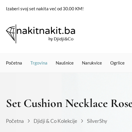
Izaberi svoj set nakita već od 30.00 KM!
Početna
Trgovina
Naušnice
Narukvice
Ogrlice
Set Cushion Necklace Ros
Početna
Djidji & Co Kolekcije
SilverShy