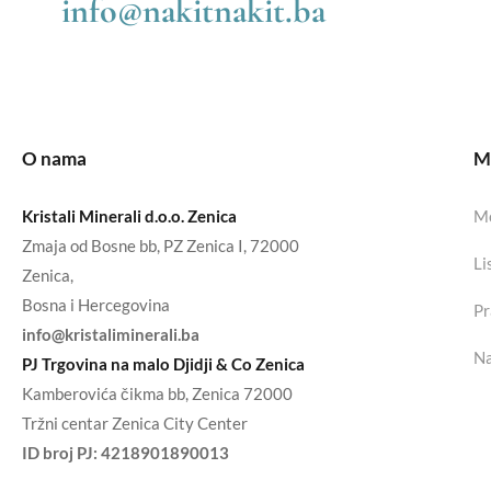
info@nakitnakit.ba
O nama
Mo
Kristali Minerali d.o.o. Zenica
Mo
Zmaja od Bosne bb, PZ Zenica I, 72000
Li
Zenica,
Bosna i Hercegovina
Pr
info@kristaliminerali.ba
Na
PJ Trgovina na malo Djidji & Co Zenica
Kamberovića čikma bb, Zenica 72000
Tržni centar Zenica City Center
ID broj PJ:
4218901890013