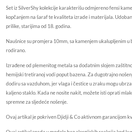
Set iz SilverShy kolekcije karakterišu odmjereno fensi ka
kopčanjem na šaraf te kvaliteta izrade i materijala. Udoba
prilike, starijima od 18. godina.
Naušnice su promjera 10mm, sa kamenjem ukalupljenim u bl
rodirano.
Izrađene od plemenitog metala sa dodatnim slojem zaštitno
hemijski tretiranoj vodi poput bazena. Za dugotrajno nošenj
dodiru sa vazduhom, jer vlaga i čestice u zraku mogu ubrzati
kaljeno staklo. Kada ne nosite nakit, možete isti oprati mla
spremne za sljedeće nošenje.
Ovaj artikal je pokriven Djidji & Co aktivnom garancijom k
Ovaj artikal spada u modele bez alergijskih reakcija kod ku