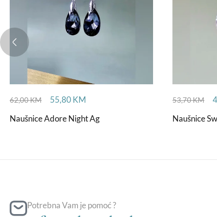
55,80
KM
62,00
KM
53,70
KM
Naušnice Adore Night Ag
Naušnice Sw
Potrebna Vam je pomoć ?