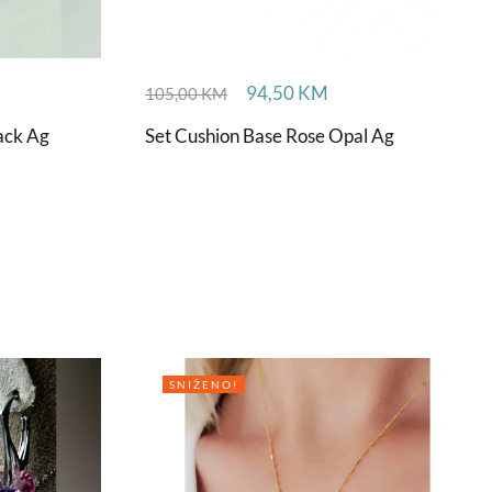
94,50
KM
105,00
KM
ack Ag
Set Cushion Base Rose Opal Ag
SNIŽENO!