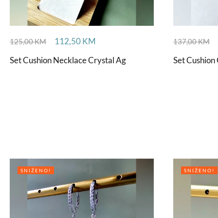
112,50
KM
125,00
KM
137,00
KM
Set Cushion Necklace Crystal Ag
Set Cushion 
SNIŽENO!
SNIŽENO!