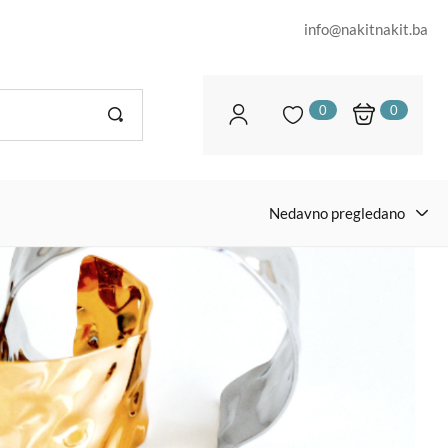
info@nakitnakit.ba
0
0
Nedavno pregledano