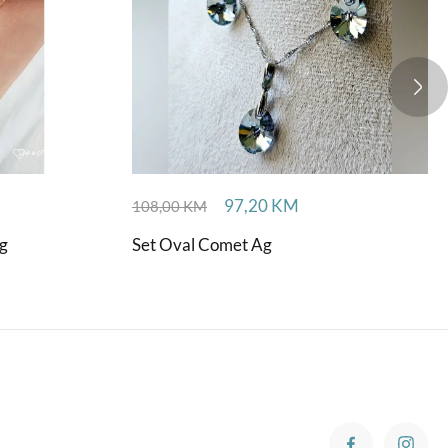
97,20
KM
108,00
KM
Ag
Set Oval Comet Ag