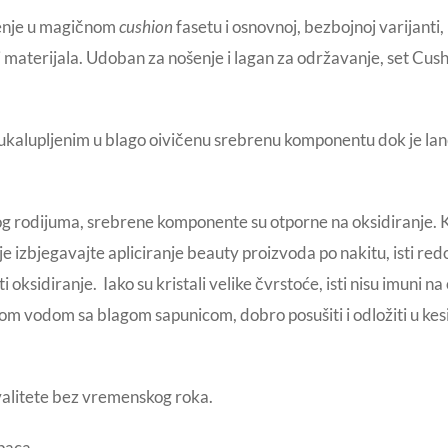
menje u magičnom
cushion
fasetu i osnovnoj, bezbojnoj varijant
e i materijala. Udoban za nošenje i lagan za održavanje, set Cu
alupljenim u blago oivičenu srebrenu komponentu dok je lanč
g rodijuma, srebrene komponente su otporne na oksidiranje. Ka
e izbjegavajte apliciranje beauty proizvoda po nakitu, isti re
 oksidiranje. Iako su kristali velike čvrstoće, isti nisu imuni 
kom vodom sa blagom sapunicom, dobro posušiti i odložiti u kesi
valitete bez vremenskog roka.
paca.