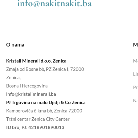
info@nakitnakit.ba
O nama
Mo
Kristali Minerali d.o.o. Zenica
Mo
Zmaja od Bosne bb, PZ Zenica I, 72000
Li
Zenica,
Bosna i Hercegovina
Pr
info@kristaliminerali.ba
Na
PJ Trgovina na malo Djidji & Co Zenica
Kamberovića čikma bb, Zenica 72000
Tržni centar Zenica City Center
ID broj PJ:
4218901890013