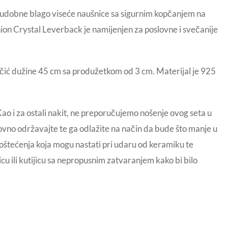
i, udobne blago viseće naušnice sa sigurnim kopčanjem na
shion Crystal Leverback je namijenjen za poslovne i svečanije
ić dužine 45 cm sa produžetkom od 3 cm. Materijal je 925
o i za ostali nakit, ne preporučujemo nošenje ovog seta u
dovno održavajte te ga odlažite na način da bude što manje u
na oštećenja koja mogu nastati pri udaru od keramiku te
cu ili kutijicu sa nepropusnim zatvaranjem kako bi bilo