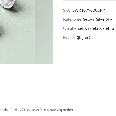
SKU:
SWR1079000CRY
Kategorije:
Setovi
,
SilverShy
Oznake:
setovi srebro
,
srebro
,
Brand:
Djidji & Co
da Djidji & Co, savršen u svakoj prilici.