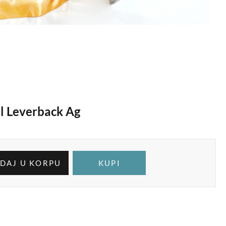
al Leverback Ag
DAJ U KORPU
KUPI