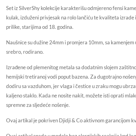
Set iz SilverShy kolekcije karakterišu odmjereno fensi ka
kulak, izduženi privjesak na rolo lančiću te kvaliteta izrad
prilike, starijima od 18. godina.
Naušnice su dužine 24mm i promjera 10mm, sa kamenjem uk
srebro, rodirano.
Izrađene od plemenitog metala sa dodatnim slojem zaštitno
hemijski tretiranoj vodi poput bazena. Za dugotrajno nošenj
dodiru sa vazduhom, jer vlaga i čestice u zraku mogu ubrzati
kaljeno staklo. Kada ne nosite nakit, možete isti oprati mla
spremne za sljedeće nošenje.
Ovaj artikal je pokriven Djidji & Co aktivnom garancijom k
Ovaj artikal spada u modele bez alergijskih reakcija kod ku