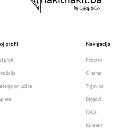
j profil
Navigacija
j profil
Početna
sta želja
O nama
aćenje narudžbe
Trgovina
plata
Blogovi
FAQs
Kontakti