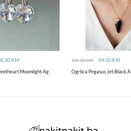
48,30
KM
94,50
KM
105,00
KM
eetheart Moonlight Ag
Ogrlica Pegasus Jet Black 