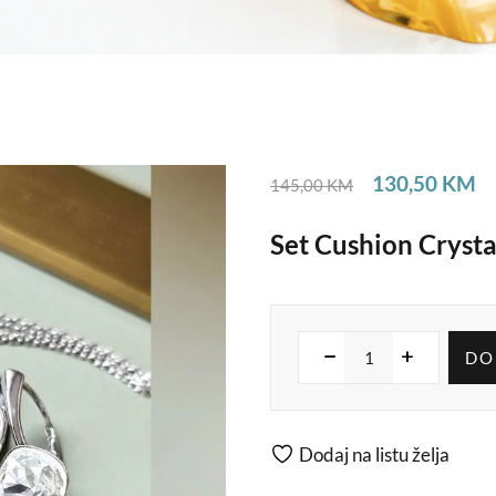
130,50
KM
145,00
KM
Set Cushion Cryst
DO
Dodaj na listu želja