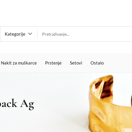
Kategorije
Nakit za muškarce
Prstenje
Setovi
Ostalo
back Ag