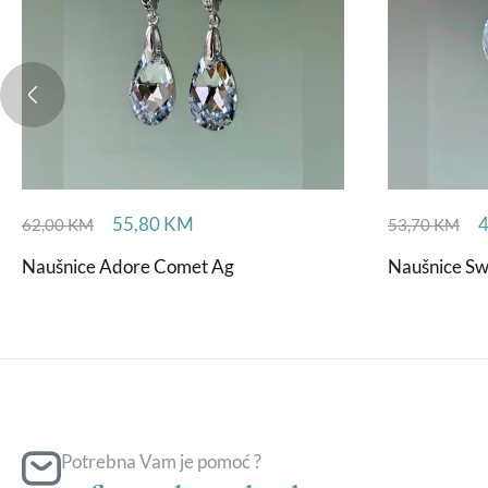
55,80
KM
62,00
KM
53,70
KM
Naušnice Adore Comet Ag
Naušnice Sw
Potrebna Vam je pomoć ?