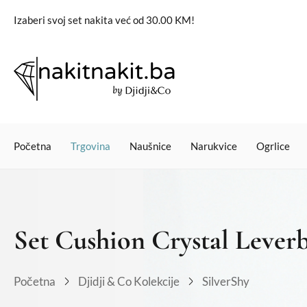
Izaberi svoj set nakita već od 30.00 KM!
Početna
Trgovina
Naušnice
Narukvice
Ogrlice
Set Cushion Crystal Lever
Početna
Djidji & Co Kolekcije
SilverShy