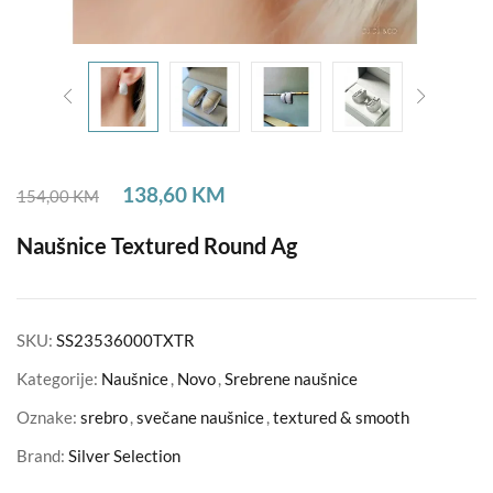
138,60
KM
154,00
KM
Naušnice Textured Round Ag
SKU:
SS23536000TXTR
Kategorije:
Naušnice
,
Novo
,
Srebrene naušnice
Oznake:
srebro
,
svečane naušnice
,
textured & smooth
Brand:
Silver Selection