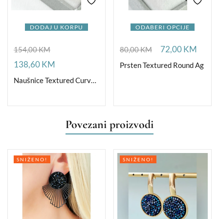
DODAJ U KORPU
ODABERI OPCIJE
72,00
KM
154,00
KM
80,00
KM
138,60
KM
Prsten Textured Round Ag
Naušnice Textured Curved Ag
Povezani proizvodi
SNIŽENO!
SNIŽENO!