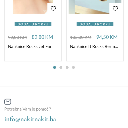
DODAJ U KORPU
DODAJ U KORPU
82,80
KM
94,50
KM
92,00
KM
105,00
KM
Naušnice Rocks Jet Fan
Naušnice It Rocks Bermuda Blue G
Potrebna Vam je pomoć ?
info@nakitnakit.ba