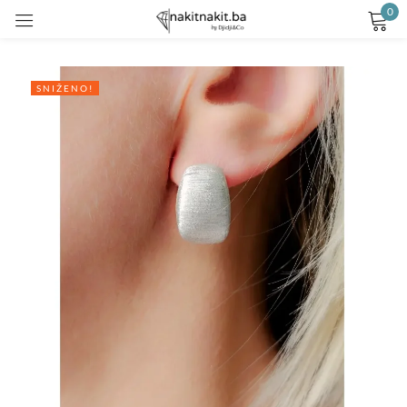
0
Prijavite se
SNIŽENO!
Remember me
Lost password?
LOG IN
CREATE AN ACCOUNT