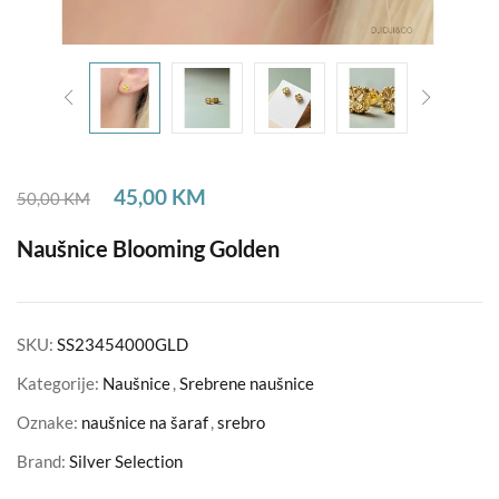
45,00
KM
50,00
KM
Naušnice Blooming Golden
SKU:
SS23454000GLD
Kategorije:
Naušnice
,
Srebrene naušnice
Oznake:
naušnice na šaraf
,
srebro
Brand:
Silver Selection