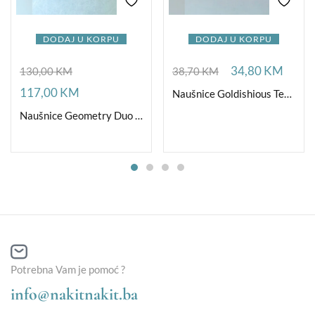
DODAJ U KORPU
DODAJ U KORPU
34,80
KM
130,00
KM
38,70
KM
117,00
KM
Naušnice Goldishious TearDrop
Naušnice Geometry Duo Crystal Gold
Potrebna Vam je pomoć ?
info@nakitnakit.ba