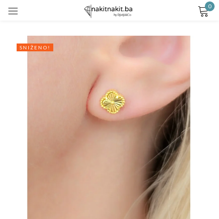
0
Prijavite se
SNIŽENO!
Remember me
Lost password?
LOG IN
CREATE AN ACCOUNT