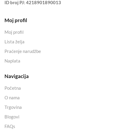
ID broj PJ:
4218901890013
Moj profil
Moj profil
Lista želja
Praćenje narudžbe
Naplata
Navigacija
Početna
O nama
Trgovina
Blogovi
FAQs