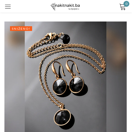
0
Prijavite se
SNIŽENO!
Remember me
Lost password?
LOG IN
CREATE AN ACCOUNT