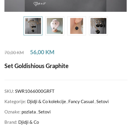
56,00
KM
70,00
KM
Set Goldishious Graphite
SKU:
SWR1066000GRFT
Kategorije:
Djidji & Co kolekcije
,
Fancy Casual
,
Setovi
Oznake:
pozlata
,
Setovi
Brand:
Djidji & Co