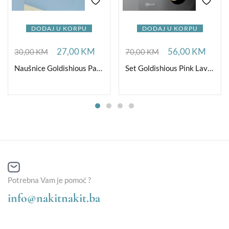
DODAJ U KORPU
DODAJ U KORPU
27,00
KM
56,00
KM
30,00
KM
70,00
KM
Naušnice Goldishious Pave Red
Set Goldishious Pink Lavanda
Potrebna Vam je pomoć ?
info@nakitnakit.ba