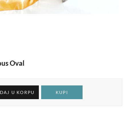
ous Oval
DAJ U KORPU
KUPI