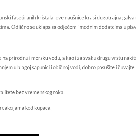
unski fasetiranih kristala, ove naušnice krasi dugotrajna ga
jetima. Odlično se uklapa sa odjećom i modnim dodatcima u pla
 na prirodnu i morsku vodu, a kao i za svaku drugu vrstu naki
njem u blagoj sapunici i običnoj vodi, dobro posušite i čuvajt
valitete bez vremenskog roka.
m reakcijama kod kupaca.