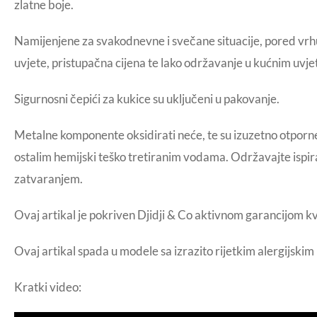
zlatne boje.
Namijenjene za svakodnevne i svečane situacije, pored vrh
uvjete, pristupačna cijena te lako održavanje u kućnim uv
Sigurnosni čepići za kukice su uključeni u pakovanje.
Metalne komponente oksidirati neće, te su izuzetno otporne
ostalim hemijski teško tretiranim vodama. Održavajte ispira
zatvaranjem.
Ovaj artikal je pokriven Djidji & Co aktivnom garancijom k
Ovaj artikal spada u modele sa izrazito rijetkim alergijski
Kratki video: