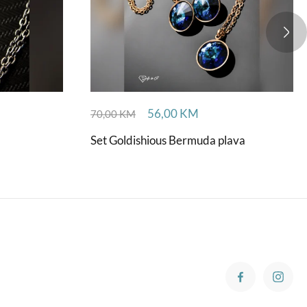
56,00
KM
70,00
KM
Set Goldishious Bermuda plava