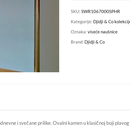
SKU:
SWR1067000SPHR
Kategorije:
Djidji & Co kolekcij
Oznaka:
viseće naušnice
Brand:
Djidji & Co
nevne i svečane prilike. Ovalni kamen u klasičnoj boji plavog