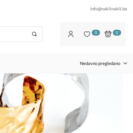
info@nakitnakit.ba
0
0
Nedavno pregledano