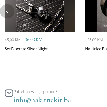
36,00
KM
45,00
KM
128,00
KM
Set Discrete Silver Night
Naušnice Bl
Potrebna Vam je pomoć ?
info@nakitnakit.ba