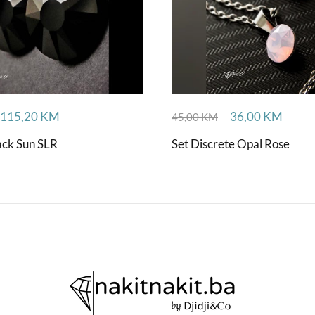
115,20
KM
36,00
KM
45,00
KM
ack Sun SLR
Set Discrete Opal Rose