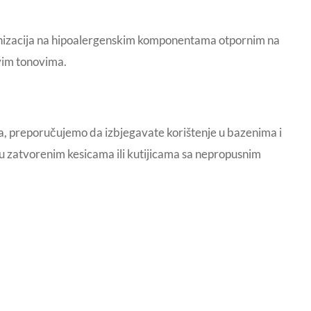
lvanizacija na hipoalergenskim komponentama otpornim na
vim tonovima.
ta, preporučujemo da izbjegavate korištenje u bazenima i
e u zatvorenim kesicama ili kutijicama sa nepropusnim