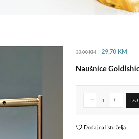
29,70
KM
33,00
KM
Naušnice Goldishi
DO
Dodaj na listu želja