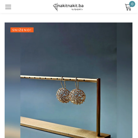
0
Prijavite se
SNIŽENO!
Remember me
Lost password?
LOG IN
CREATE AN ACCOUNT