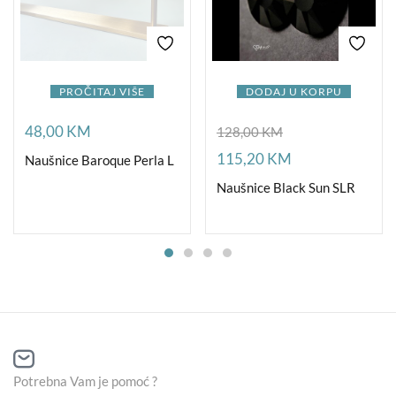
PROČITAJ VIŠE
DODAJ U KORPU
48,00
KM
128,00
KM
115,20
KM
Naušnice Baroque Perla L
Naušnice Black Sun SLR
Potrebna Vam je pomoć ?