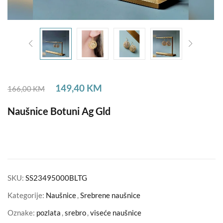
149,40
KM
166,00
KM
Naušnice Botuni Ag Gld
SKU:
SS23495000BLTG
Kategorije:
Naušnice
,
Srebrene naušnice
Oznake:
pozlata
,
srebro
,
viseće naušnice