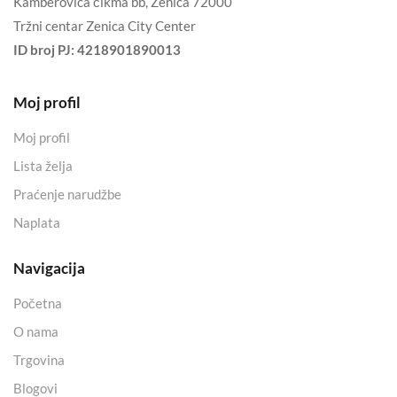
Kamberovića čikma bb, Zenica 72000
Tržni centar Zenica City Center
ID broj PJ:
4218901890013
Moj profil
Moj profil
Lista želja
Praćenje narudžbe
Naplata
Navigacija
Početna
O nama
Trgovina
Blogovi