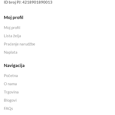
ID broj PJ:
4218901890013
Moj profil
Moj profil
Lista želja
Praćenje narudžbe
Naplata
Navigacija
Početna
O nama
Trgovina
Blogovi
FAQs