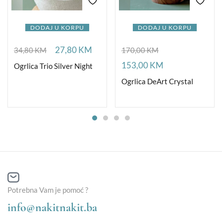
DODAJ U KORPU
DODAJ U KORPU
27,80
KM
34,80
KM
170,00
KM
153,00
KM
Ogrlica Trio Silver Night
Ogrlica DeArt Crystal
Potrebna Vam je pomoć ?
info@nakitnakit.ba