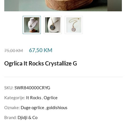
67,50
KM
75,00
KM
Ogrlica It Rocks Crystallize G
SKU:
SWR840000CRYG
Kategorije:
It Rocks
,
Ogrlice
Oznake:
Duge ogrlice
,
goldishious
Brand:
Djidji & Co