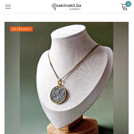
0
Prijavite se
SNIŽENO!
Remember me
Lost password?
LOG IN
CREATE AN ACCOUNT