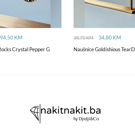
94,50
KM
34,80
KM
38,70
KM
Rocks Crystal Pepper G
Naušnice Goldishious Tear