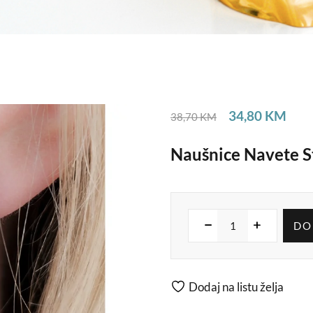
34,80
KM
38,70
KM
Naušnice Navete S
DO
Dodaj na listu želja