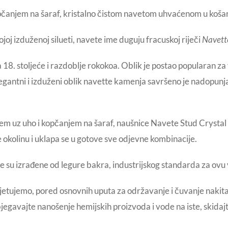
pčanjem na šaraf, kristalno čistom navetom uhvaćenom u košar
joj izduženoj silueti, navete ime duguju fracuskoj riječi
Navett
18. stoljeće i razdoblje rokokoa. Oblik je postao popularan z
 Elegantni i izduženi oblik navette kamenja savršeno je nadopun
 uz uho i kopčanjem na šaraf, naušnice Navete Stud Crystal kra
je okolinu i uklapa se u gotove sve odjevne kombinacije.
 izrađene od legure bakra, industrijskog standarda za ovu vr
avjetujemo, pored osnovnih uputa za održavanje i čuvanje nakita
bjegavajte nanošenje hemijskih proizvoda i vode na iste, skidajt