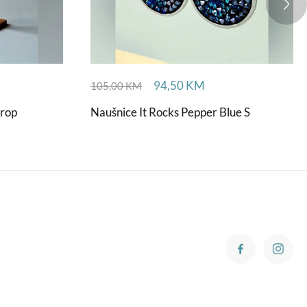
94,50
KM
105,00
KM
Drop
Naušnice It Rocks Pepper Blue S