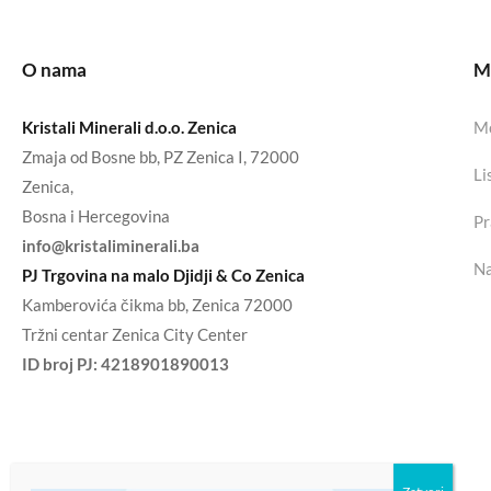
O nama
Mo
Kristali Minerali d.o.o. Zenica
Mo
Zmaja od Bosne bb, PZ Zenica I, 72000
Li
Zenica,
Bosna i Hercegovina
Pr
info@kristaliminerali.ba
Na
PJ Trgovina na malo Djidji & Co Zenica
Kamberovića čikma bb, Zenica 72000
Tržni centar Zenica City Center
ID broj PJ:
4218901890013