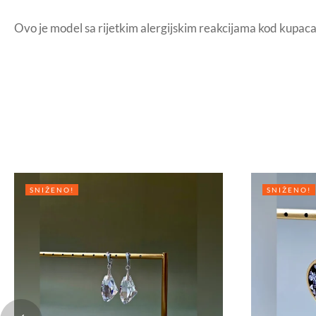
Ovo je model sa rijetkim alergijskim reakcijama kod kupaca
SNIŽENO!
SNIŽENO!