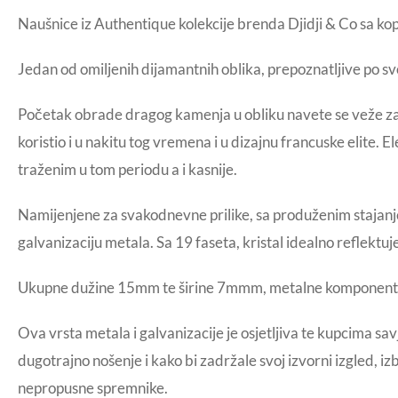
Naušnice iz Authentique kolekcije brenda Djidji & Co sa ko
Jedan od omiljenih dijamantnih oblika, prepoznatljive po svo
Početak obrade dragog kamenja u obliku navete se veže za 
koristio i u nakitu tog vremena i u dizajnu francuske elite.
traženim u tom periodu a i kasnije.
Namijenjene za svakodnevne prilike, sa produženim stajanjem
galvanizaciju metala. Sa 19 faseta, kristal idealno reflektu
Ukupne dužine 15mm te širine 7mmm, metalne komponente su
Ova vrsta metala i galvanizacije je osjetljiva te kupcima s
dugotrajno nošenje i kako bi zadržale svoj izvorni izgled, iz
nepropusne spremnike.