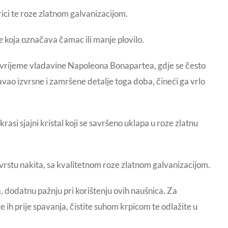
ici te roze zlatnom galvanizacijom.
e
koja označava čamac ili manje plovilo.
a vrijeme vladavine Napoleona Bonapartea, gdje se često
javao izvrsne i zamršene detalje toga doba, čineći ga vrlo
si sjajni kristal koji se savršeno uklapa u roze zlatnu
stu nakita, sa kvalitetnom roze zlatnom galvanizacijom.
, dodatnu pažnju pri korištenju ovih naušnica. Za
e ih prije spavanja, čistite suhom krpicom te odlažite u