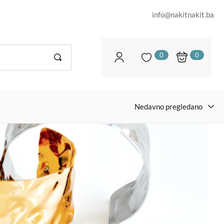
info@nakitnakit.ba
0
0
Nedavno pregledano