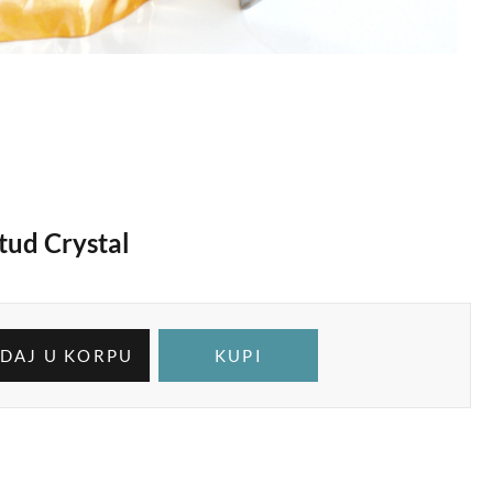
tud Crystal
DAJ U KORPU
KUPI