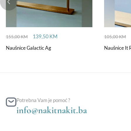
139,50
KM
155,00
KM
105,00
KM
Naušnice Galactic Ag
Naušnice It 
Potrebna Vam je pomoć ?
info@nakitnakit.ba