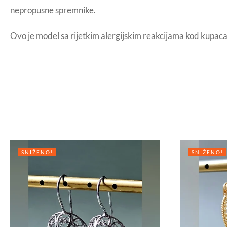
nepropusne spremnike.
Ovo je model sa rijetkim alergijskim reakcijama kod kupaca
SNIŽENO!
SNIŽENO!