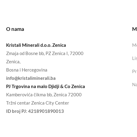
O nama
Mo
Kristali Minerali d.o.o. Zenica
Mo
Zmaja od Bosne bb, PZ Zenica I, 72000
Li
Zenica,
Bosna i Hercegovina
Pr
info@kristaliminerali.ba
Na
PJ Trgovina na malo Djidji & Co Zenica
Kamberovića čikma bb, Zenica 72000
Tržni centar Zenica City Center
ID broj PJ:
4218901890013