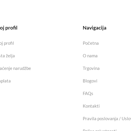
j profil
Navigacija
j profil
Početna
sta želja
O nama
aćenje narudžbe
Trgovina
plata
Blogovi
FAQs
Kontakti
Pravila poslovanja / Uslo
Polisa privatnosti