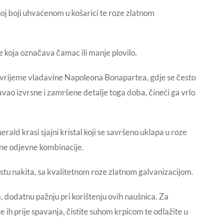
oj boji uhvaćenom u košarici te roze zlatnom
e
koja označava čamac ili manje plovilo.
a vrijeme vladavine Napoleona Bonapartea, gdje se često
javao izvrsne i zamršene detalje toga doba, čineći ga vrlo
d krasi sjajni kristal koji se savršeno uklapa u roze
ične odjevne kombinacije.
tu nakita, sa kvalitetnom roze zlatnom galvanizacijom.
, dodatnu pažnju pri korištenju ovih naušnica. Za
e ih prije spavanja, čistite suhom krpicom te odlažite u