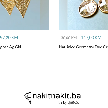
97,20
KM
117,00
KM
130,00
KM
igran Ag Gld
Naušnice Geometry Duo Cry