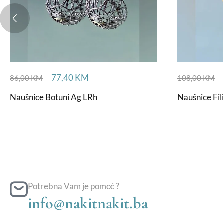
77,40
KM
86,00
KM
108,00
KM
Naušnice Botuni Ag LRh
Naušnice Fil
Potrebna Vam je pomoć ?
info@nakitnakit.ba