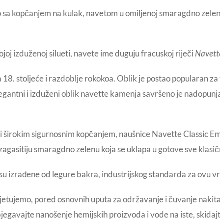
o sa kopčanjem na kulak, navetom u omiljenoj smaragdno zelen
joj izduženoj silueti, navete ime duguju fracuskoj riječi
Navett
18. stoljeće i razdoblje rokokoa. Oblik je postao popularan z
 Elegantni i izduženi oblik navette kamenja savršeno je nadopun
širokim sigurnosnim kopčanjem, naušnice Navette Classic Emeral
je zagasitiju smaragdno zelenu koja se uklapa u gotove sve klas
zrađene od legure bakra, industrijskog standarda za ovu vrs
avjetujemo, pored osnovnih uputa za održavanje i čuvanje nakita
bjegavajte nanošenje hemijskih proizvoda i vode na iste, skidajt