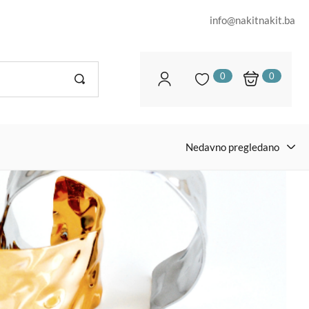
info@nakitnakit.ba
0
0
Nedavno pregledano