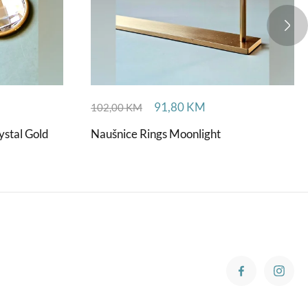
91,80
KM
102,00
KM
stal Gold
Naušnice Rings Moonlight