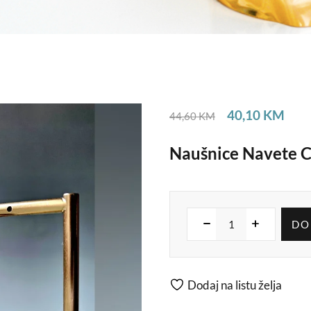
40,10
KM
44,60
KM
Naušnice Navete C
DO
Dodaj na listu želja