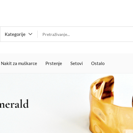
Kategorije
Nakit za muškarce
Prstenje
Setovi
Ostalo
merald