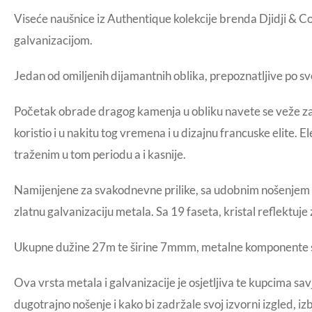
Viseće naušnice iz Authentique kolekcije brenda Djidji & C
galvanizacijom.
Jedan od omiljenih dijamantnih oblika, prepoznatljive po svo
Početak obrade dragog kamenja u obliku navete se veže za 
koristio i u nakitu tog vremena i u dizajnu francuske elite.
traženim u tom periodu a i kasnije.
Namijenjene za svakodnevne prilike, sa udobnim nošenjem i 
zlatnu galvanizaciju metala. Sa 19 faseta, kristal reflektu
Ukupne dužine 27m te širine 7mmm, metalne komponente su i
Ova vrsta metala i galvanizacije je osjetljiva te kupcima s
dugotrajno nošenje i kako bi zadržale svoj izvorni izgled, iz