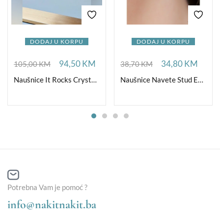
DODAJ U KORPU
DODAJ U KORPU
94,50
KM
34,80
KM
105,00
KM
38,70
KM
Naušnice It Rocks Crystal Pepper G
Naušnice Navete Stud Emerald
Potrebna Vam je pomoć ?
info@nakitnakit.ba