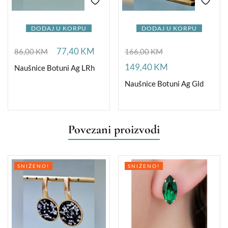
DODAJ U KORPU
DODAJ U KORPU
77,40
KM
86,00
KM
166,00
KM
149,40
KM
Naušnice Botuni Ag LRh
Naušnice Botuni Ag Gld
Povezani proizvodi
SNIŽENO!
SNIŽENO!