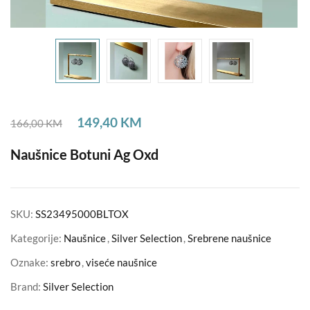
149,40
KM
166,00
KM
Naušnice Botuni Ag Oxd
SKU:
SS23495000BLTOX
Kategorije:
Naušnice
,
Silver Selection
,
Srebrene naušnice
Oznake:
srebro
,
viseće naušnice
Brand:
Silver Selection