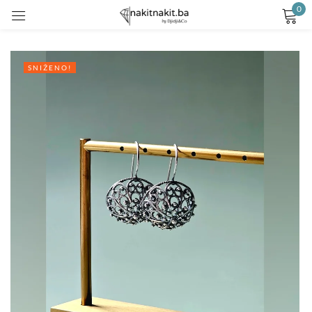
0
Prijavite se
SNIŽENO!
Remember me
Lost password?
LOG IN
CREATE AN ACCOUNT