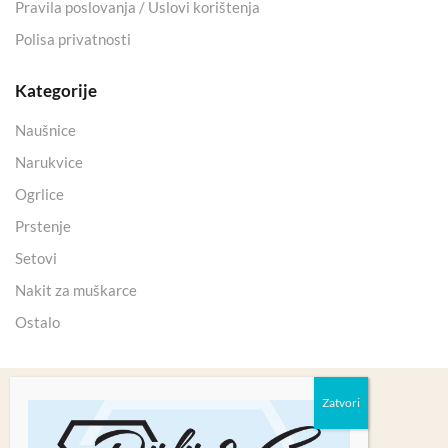
Pravila poslovanja / Uslovi korištenja
Polisa privatnosti
Kategorije
Naušnice
Narukvice
Ogrlice
Prstenje
Setovi
Nakit za muškarce
Ostalo
Copyright 2025 © Kristali Minerali d.o.o