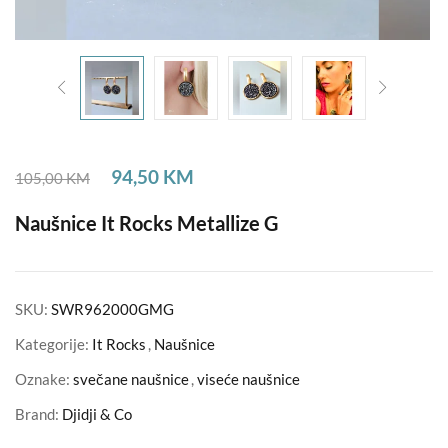
94,50
KM
105,00
KM
Naušnice It Rocks Metallize G
SKU:
SWR962000GMG
Kategorije:
It Rocks
,
Naušnice
Oznake:
svečane naušnice
,
viseće naušnice
Brand:
Djidji & Co