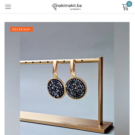
0
Prijavite se
SNIŽENO!
Remember me
Lost password?
LOG IN
CREATE AN ACCOUNT