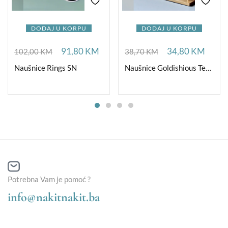
DODAJ U KORPU
DODAJ U KORPU
91,80
KM
34,80
KM
102,00
KM
38,70
KM
Naušnice Rings SN
Naušnice Goldishious TearDrop
Potrebna Vam je pomoć ?
info@nakitnakit.ba