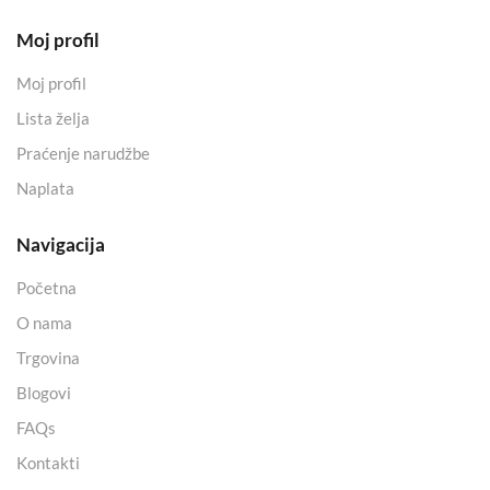
Moj profil
Moj profil
Lista želja
Praćenje narudžbe
Naplata
Navigacija
Početna
O nama
Trgovina
Blogovi
FAQs
Kontakti