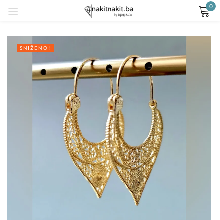
0
Prijavite se
SNIŽENO!
Remember me
Lost password?
LOG IN
CREATE AN ACCOUNT