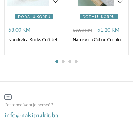
DODAJ U KORPU
DODAJ U KORPU
68,00
KM
61,20
KM
68,00
KM
Narukvica Rocks Cuff Jet
Narukvica Cuban Cushion Aqua
Potrebna Vam je pomoć ?
info@nakitnakit.ba