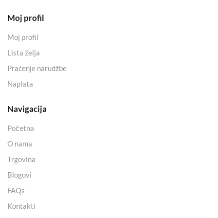
Moj profil
Moj profil
Lista želja
Praćenje narudžbe
Naplata
Navigacija
Početna
O nama
Trgovina
Blogovi
FAQs
Kontakti