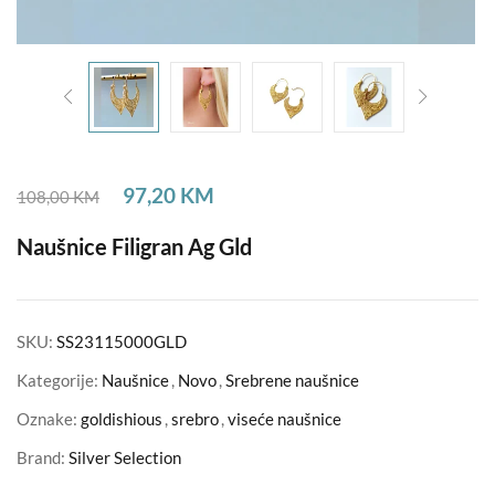
97,20
KM
108,00
KM
Naušnice Filigran Ag Gld
SKU:
SS23115000GLD
Kategorije:
Naušnice
,
Novo
,
Srebrene naušnice
Oznake:
goldishious
,
srebro
,
viseće naušnice
Brand:
Silver Selection