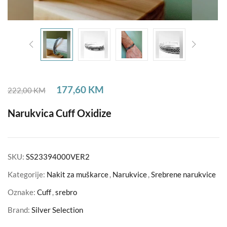
177,60
KM
222,00
KM
Narukvica Cuff Oxidize
SKU:
SS23394000VER2
Kategorije:
Nakit za muškarce
,
Narukvice
,
Srebrene narukvice
Oznake:
Cuff
,
srebro
Brand:
Silver Selection