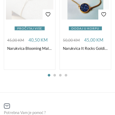
PROČITAJ VIŠE
DODAJ U KORPU
40,50
KM
45,00
KM
45,00
KM
50,00
KM
Narukvica Blooming Malahit CZ
Narukvica It Rocks Goldishious B Blue
Potrebna Vam je pomoć ?