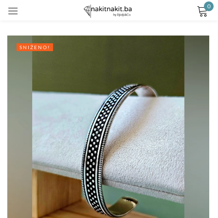
0
Prijavite se
SNIŽENO!
Remember me
Lost password?
LOG IN
CREATE AN ACCOUNT