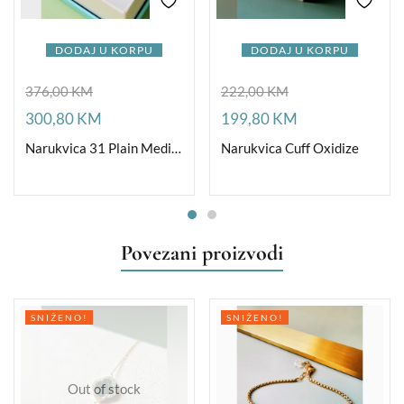
DODAJ U KORPU
DODAJ U KORPU
376,00
KM
222,00
KM
300,80
KM
199,80
KM
Narukvica 31 Plain Medium
Narukvica Cuff Oxidize
Povezani proizvodi
SNIŽENO!
SNIŽENO!
Out of stock