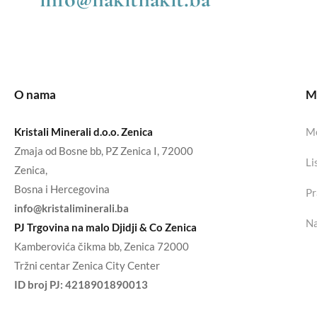
O nama
Mo
Kristali Minerali d.o.o. Zenica
Mo
Zmaja od Bosne bb, PZ Zenica I, 72000
Li
Zenica,
Bosna i Hercegovina
Pr
info@kristaliminerali.ba
Na
PJ Trgovina na malo Djidji & Co Zenica
Kamberovića čikma bb, Zenica 72000
Tržni centar Zenica City Center
ID broj PJ:
4218901890013