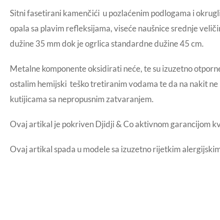
Sitni fasetirani kamenčići u pozlaćenim podlogama i okrug
opala sa plavim refleksijama, viseće naušnice srednje velič
dužine 35 mm dok je ogrlica standardne dužine 45 cm.
Metalne komponente oksidirati neće, te su izuzetno otporne
ostalim hemijski teško tretiranim vodama te da na nakit ne 
kutijicama sa nepropusnim zatvaranjem.
Ovaj artikal je pokriven Djidji & Co aktivnom garancijom k
Ovaj artikal spada u modele sa izuzetno rijetkim alergijsk