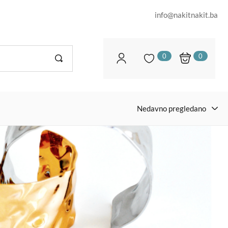
info@nakitnakit.ba
0
0
Nedavno pregledano