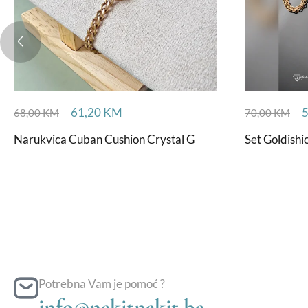
61,20
KM
68,00
KM
70,00
KM
Narukvica Cuban Cushion Crystal G
Set Goldish
Potrebna Vam je pomoć ?
info@nakitnakit.ba