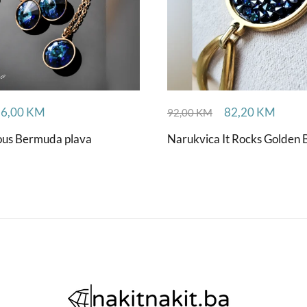
56,00
KM
82,20
KM
92,00
KM
ious Bermuda plava
Narukvica It Rocks Golden 