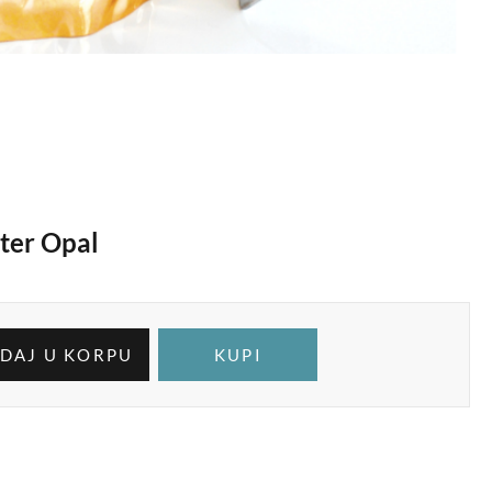
ter Opal
DAJ U KORPU
KUPI