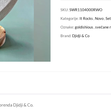
SKU:
SWR1104000RWO
Kategorije:
It Rocks
,
Novo
,
Set
Oznake:
goldishious
,
svečane 
Brand:
Djidji & Co
brenda Djidji & Co.