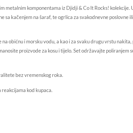
lim metalnim komponentama iz Djidji & Co It Rocks! kolekcije.
ine sa kačenjem na šaraf, te ogrlica za svakodnevne poslovne il
 na obićnu i morsku vodu, a kao i za svaku drugu vrstu nakita,
nanosite proizvode za kosu i tijelo. Set održavajte poliranjem 
valitete bez vremenskog roka.
im reakcijama kod kupaca.