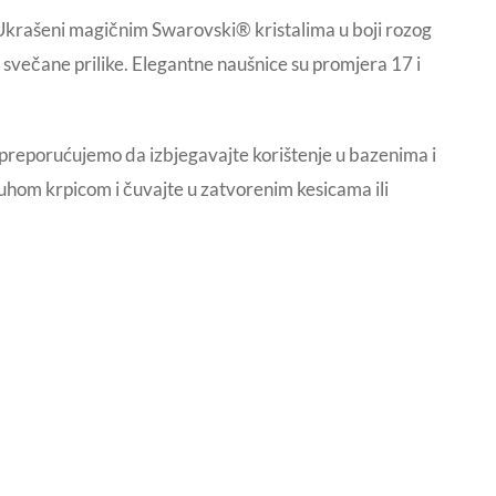
 Ukrašeni magičnim Swarovski® kristalima u boji rozog
i svečane prilike. Elegantne naušnice su promjera 17 i
 preporućujemo da izbjegavajte korištenje u bazenima i
suhom krpicom i čuvajte u zatvorenim kesicama ili