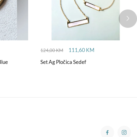
111,60
KM
124,00
KM
Blue
Set Ag Pločica Sedef