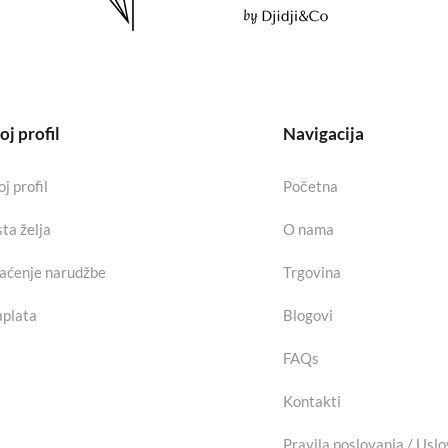
j profil
Navigacija
j profil
Početna
sta želja
O nama
aćenje narudžbe
Trgovina
plata
Blogovi
FAQs
Kontakti
Pravila poslovanja / Uslo