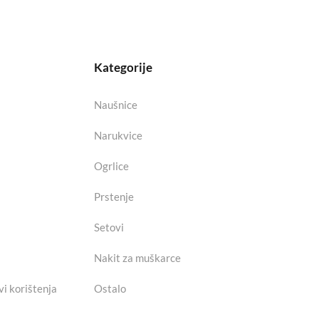
Kategorije
Naušnice
Narukvice
Ogrlice
Prstenje
Setovi
Nakit za muškarce
vi korištenja
Ostalo