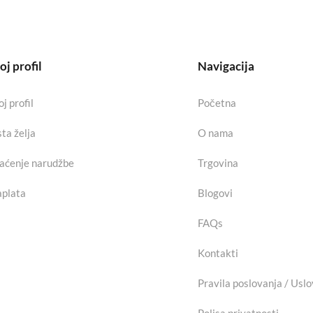
j profil
Navigacija
j profil
Početna
sta želja
O nama
aćenje narudžbe
Trgovina
plata
Blogovi
FAQs
Kontakti
Pravila poslovanja / Uslo
Polisa privatnosti