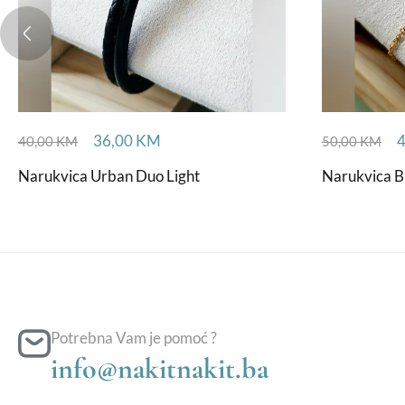
36,00
KM
40,00
KM
50,00
KM
Narukvica Urban Duo Light
Narukvica B
Potrebna Vam je pomoć ?
info@nakitnakit.ba