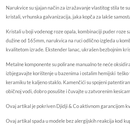
Narukvice su sjajan način za izražavanje vlastitog stila te 
kristali, vrhunska galvanizacija, jaka kopča za lakše samost
Kristali u boji vodenog roze opala, kombinaciji puder roze
dužine od 165mm, narukvica na ruci odlično izgleda u kombin
kvalitetom izrade. Ekstender lanac, ukrašen bezbojnim kr
Metalne komponente su polirane manualno te neće oksidirati
izbjegavajte korištenje u bazenima i ostalim hemijski teško 
keramiku te kaljeno staklo. Kamenčići su spojeni patentiran
običnoj vodi, dobro posušite i čuvajte u zatvorenim kesica
Ovaj artikal je pokriven Djidji & Co aktivnom garancijom k
Ovaj artikal spada u modele bez alergijskih reakcija kod ku