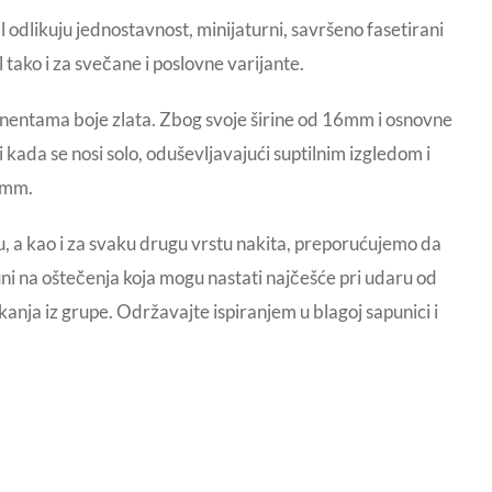
l odlikuju jednostavnost, minijaturni, savršeno fasetirani
tako i za svečane i poslovne varijante.
onentama boje zlata. Zbog svoje širine od 16mm i osnovne
kada se nosi solo, oduševljavajući suptilnim izgledom i
 mm.
, a kao i za svaku drugu vrstu nakita, preporućujemo da
muni na oštečenja koja mogu nastati najčešće pri udaru od
anja iz grupe. Održavajte ispiranjem u blagoj sapunici i