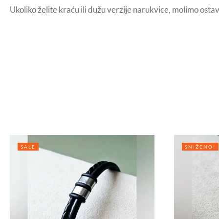
Ukoliko želite kraću ili dužu verzije narukvice, molimo ost
SALE
SNIŽENO!