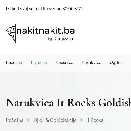
Izaberi svoj set nakita već od 30.00 KM!
Početna
Trgovina
Naušnice
Narukvice
Ogrlice
Narukvica It Rocks Goldis
Početna
Djidji & Co Kolekcije
It Rocks