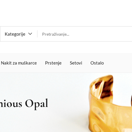
Kategorije
Nakit za muškarce
Prstenje
Setovi
Ostalo
hious Opal