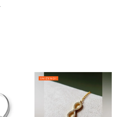
.
SNIŽENO!