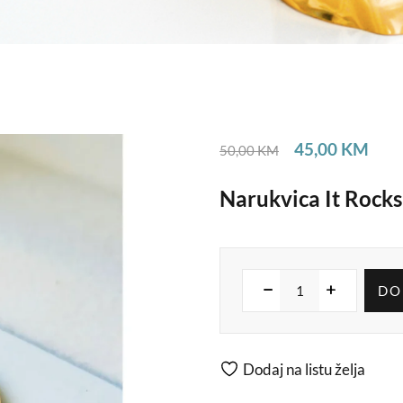
45,00
KM
50,00
KM
Narukvica It Rocks
DO
Dodaj na listu želja