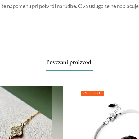
avite napomenu pri potvrdi naruđbe. Ova usluga se ne naplaćuje
Povezani proizvodi
SNIŽENO!