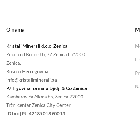
O nama
Mo
Kristali Minerali d.o.o. Zenica
Mo
Zmaja od Bosne bb, PZ Zenica I, 72000
Li
Zenica,
Bosna i Hercegovina
Pr
info@kristaliminerali.ba
Na
PJ Trgovina na malo Djidji & Co Zenica
Kamberovića čikma bb, Zenica 72000
Tržni centar Zenica City Center
ID broj PJ:
4218901890013