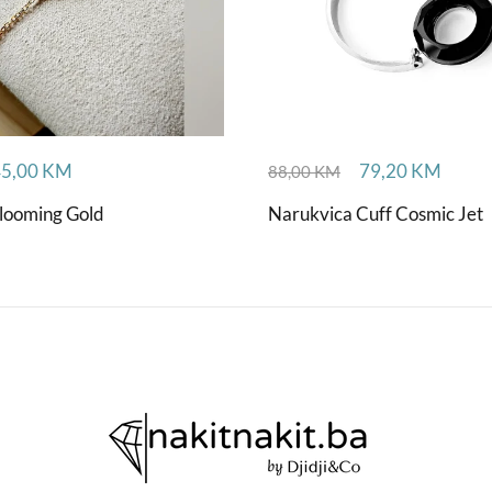
45,00
KM
79,20
KM
88,00
KM
looming Gold
Narukvica Cuff Cosmic Jet