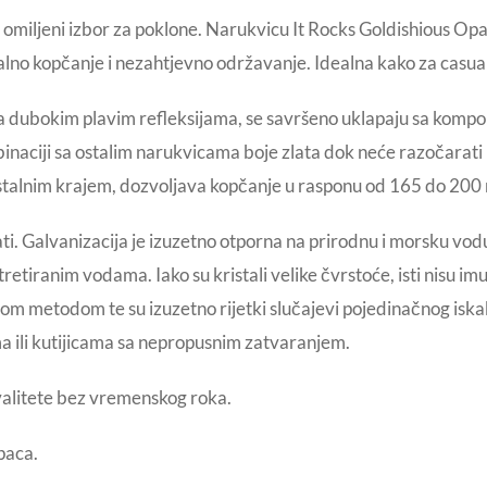
su omiljeni izbor za poklone. Narukvicu It Rocks Goldishious Opa
alno kopčanje i nezahtjevno održavanje. Idealna kako za casual 
 sa dubokim plavim refleksijama, se savršeno uklapaju sa komp
aciji sa ostalim narukvicama boje zlata dok neće razočarati i 
istalnim krajem, dozvoljava kopčanje u rasponu od 165 do 200
. Galvanizacija je izuzetno otporna na prirodnu i morsku vodu
tretiranim vodama. Iako su kristali velike čvrstoće, isti nisu i
om metodom te su izuzetno rijetki slučajevi pojedinačnog iskak
ma ili kutijicama sa nepropusnim zatvaranjem.
valitete bez vremenskog roka.
paca.