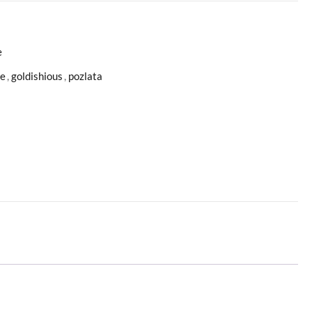
e
ce
,
goldishious
,
pozlata