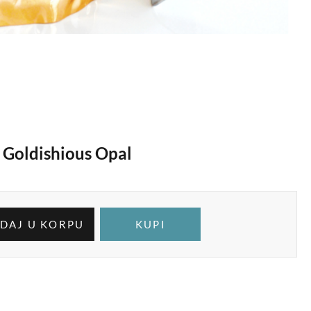
 Goldishious Opal
DAJ U KORPU
KUPI