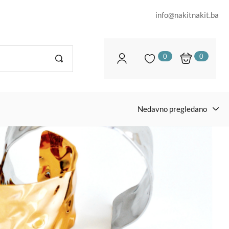
info@nakitnakit.ba
0
0
Nedavno pregledano