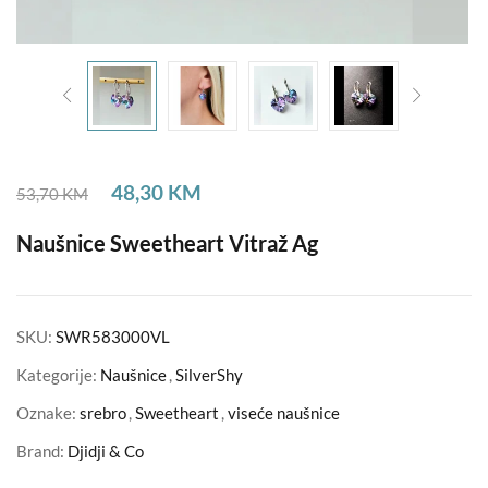
48,30
KM
53,70
KM
Naušnice Sweetheart Vitraž Ag
SKU:
SWR583000VL
Kategorije:
Naušnice
,
SilverShy
Oznake:
srebro
,
Sweetheart
,
viseće naušnice
Brand:
Djidji & Co