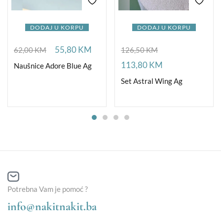
DODAJ U KORPU
DODAJ U KORPU
55,80
KM
62,00
KM
126,50
KM
113,80
KM
Naušnice Adore Blue Ag
Set Astral Wing Ag
Potrebna Vam je pomoć ?
info@nakitnakit.ba