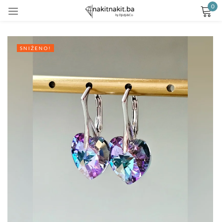
0
Prijavite se
SNIŽENO!
Remember me
Lost password?
LOG IN
CREATE AN ACCOUNT