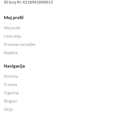
ID broj PJ:
4218901890013
Moj profil
Moj profil
Lista želja
Praćenje narudžbe
Naplata
Navigacija
Početna
O nama
Trgovina
Blogovi
FAQs