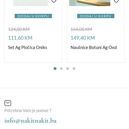
DODAJ U KORPU
DODAJ U KORPU
124,00
KM
166,00
KM
111,60
KM
149,40
KM
Set Ag Pločica Oniks
Naušnice Botuni Ag Oxd
Potrebna Vam je pomoć ?
info@nakitnakit.ba