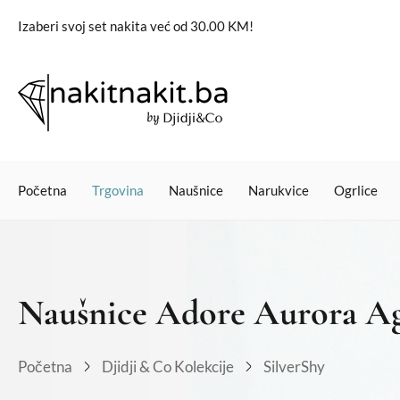
Izaberi svoj set nakita već od 30.00 KM!
Početna
Trgovina
Naušnice
Narukvice
Ogrlice
Naušnice Adore Aurora A
Početna
Djidji & Co Kolekcije
SilverShy