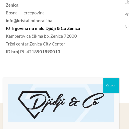
Li
Zenica,
Bosna i Hercegovina
Pr
info@kristaliminerali.ba
Na
PJ Trgovina na malo Djidji & Co Zenica
Kamberovića čikma bb, Zenica 72000
Tržni centar Zenica City Center
ID broj PJ:
4218901890013