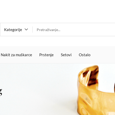
Kategorije
Nakit za muškarce
Prstenje
Setovi
Ostalo
g