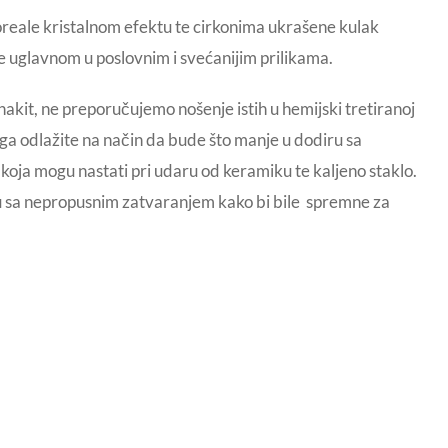
oreale kristalnom efektu te cirkonima ukrašene kulak
te uglavnom u poslovnim i svećanijim prilikama.
akit, ne preporučujemo nošenje istih u hemijski tretiranoj
 ga odlažite na način da bude što manje u dodiru sa
a koja mogu nastati pri udaru od keramiku te kaljeno staklo.
icu sa nepropusnim zatvaranjem kako bi bile spremne za