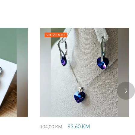
SNIŽENO!
93,60
KM
104,00
KM