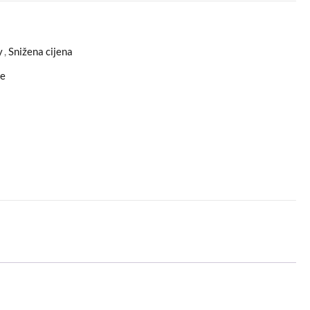
y
,
Snižena cijena
ce