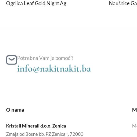
Ogrlica Leaf Gold Night Ag
Naušnice Ga
Potrebna Vam je pomoć ?
info@nakitnakit.ba
O nama
Mo
Kristali Minerali d.o.o. Zenica
Mo
Zmaja od Bosne bb, PZ Zenica I, 72000