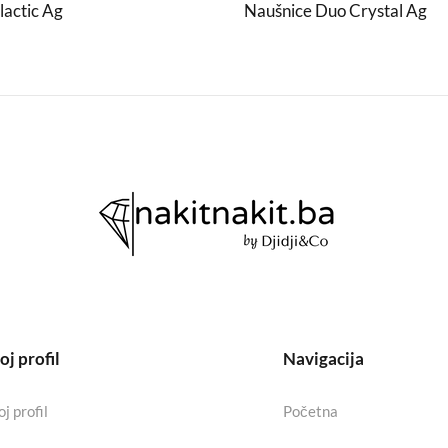
lactic Ag
Naušnice Duo Crystal Ag
j profil
Navigacija
j profil
Početna