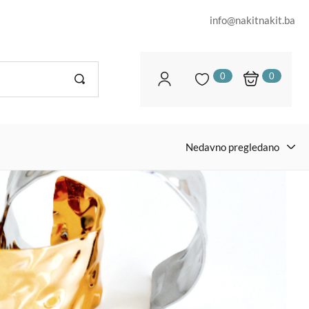
info@nakitnakit.ba
0
0
Nedavno pregledano