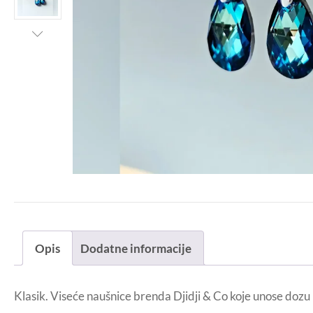
Opis
Dodatne informacije
Klasik. Viseće naušnice brenda Djidji & Co koje unose dozu