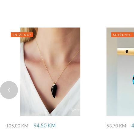
SNIŽENO!
SNIŽENO!
94,50
KM
105,00
KM
53,70
KM