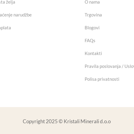
sta želja
O nama
aćenje narudžbe
Trgovina
plata
Blogovi
FAQs
Kontakti
Pravila poslovanja / Uslo
Polisa privatnosti
Copyright 2025 © Kristali Minerali d.o.o