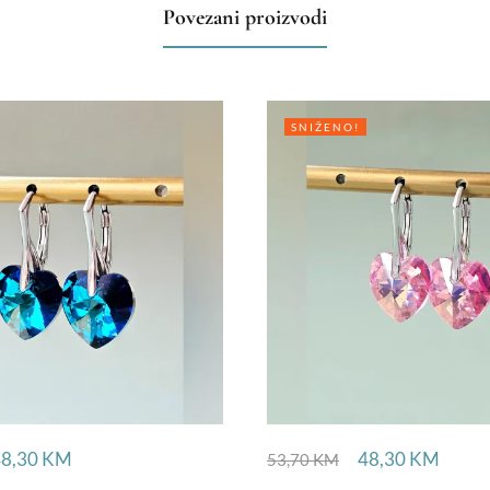
Povezani proizvodi
SNIŽENO!
48,30
KM
48,30
KM
53,70
KM