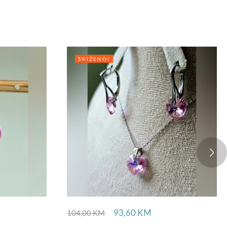
SNIŽENO!
93,60
KM
104,00
KM