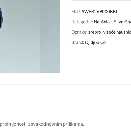
SKU:
SWER269000BBL
Kategorije:
Naušnice
,
SilverSh
Oznake:
srebro
,
viseće naušni
Brand:
Djidji & Co
 profinjenosti u svakodnevnim prilikama.