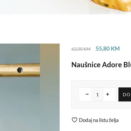
55,80
KM
62,00
KM
Naušnice Adore Bl
DO
Dodaj na listu želja