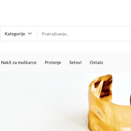
Kategorije
Nakit za muškarce
Prstenje
Setovi
Ostalo