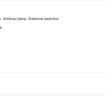
y
,
Snižena cijena
,
Srebrene naušnice
ce