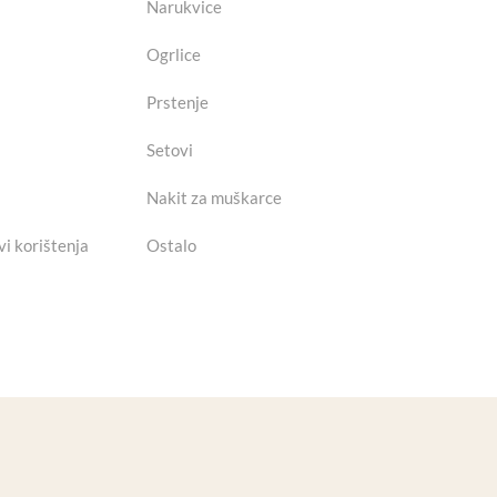
Narukvice
Ogrlice
Prstenje
Setovi
Nakit za muškarce
vi korištenja
Ostalo