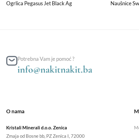
Ogrlica Pegasus Jet Black Ag
Naušnice Sw
Potrebna Vam je pomoć ?
info@nakitnakit.ba
O nama
Mo
Kristali Minerali d.o.o. Zenica
Mo
Zmaja od Bosne bb, PZ Zenica I, 72000