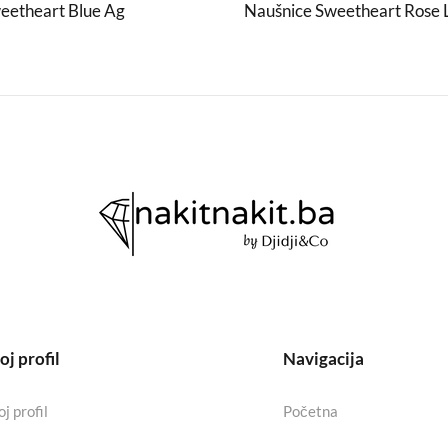
eetheart Blue Ag
Naušnice Sweetheart Rose 
j profil
Navigacija
j profil
Početna