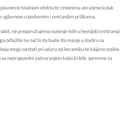
 plavom kristalnom efektu te cirkonima ukrašene kulak
te uglavnom u poslovnim i svećanijim prilikama.
akit, ne preporučujemo nošenje istih u hemijski tretiranoj
 ga odlažite na način da bude što manje u dodiru sa
a koja mogu nastati pri udaru od keramiku te kaljeno staklo.
icu sa nepropusnim zatvaranjem kako bi bile spremne za