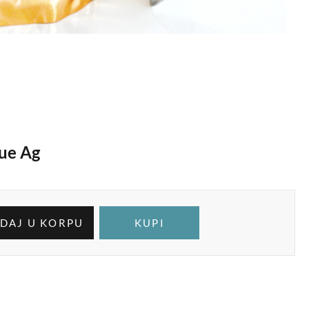
ue Ag
DAJ U KORPU
KUPI