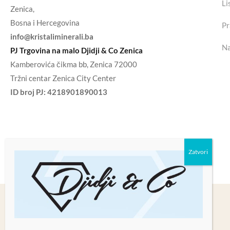
Li
Zenica,
Bosna i Hercegovina
Pr
info@kristaliminerali.ba
Na
PJ Trgovina na malo Djidji & Co Zenica
Kamberovića čikma bb, Zenica 72000
Tržni centar Zenica City Center
ID broj PJ:
4218901890013