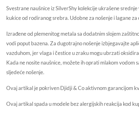
Svestrane naušnice iz SilverShy kolekcije ukrašene sredn
kukice od rodiranog srebra. Udobne za nošenje i lagane za o
Izrađene od plemenitog metala sa dodatnim slojem zaštitnog 
vodi poput bazena. Za dugotrajno nošenje izbjegavajte aplic
vazduhom, jer vlaga i čestice u zraku mogu ubrzati oksidiranj
Kada ne nosite naušnice, možete ih oprati mlakom vodom sa 
sljedeće nošenje.
Ovaj artikal je pokriven Djidji & Co aktivnom garancijom k
Ovaj artikal spada u modele bez alergijskih reakcija kod ku