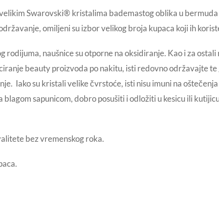
je velikim Swarovski® kristalima bademastog oblika u bermuda
državanje, omiljeni su izbor velikog broja kupaca koji ih koris
rodijuma, naušnice su otporne na oksidiranje. Kao i za ostali n
iranje beauty proizvoda po nakitu, isti redovno održavajte te
e. Iako su kristali velike čvrstoće, isti nisu imuni na oštečenj
blagom sapunicom, dobro posušiti i odložiti u kesicu ili kutij
valitete bez vremenskog roka.
paca.