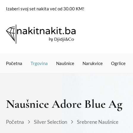
Izaberi svoj set nakita već od 30.00 KM!
Početna
Trgovina
Naušnice
Narukvice
Ogrlice
Naušnice Adore Blue Ag
Početna
Silver Selection
Srebrene Naušnice