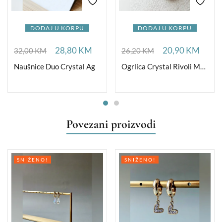
DODAJ U KORPU
DODAJ U KORPU
28,80
KM
20,90
KM
32,00
KM
26,20
KM
Naušnice Duo Crystal Ag
Ogrlica Crystal Rivoli Medium
Povezani proizvodi
SNIŽENO!
SNIŽENO!