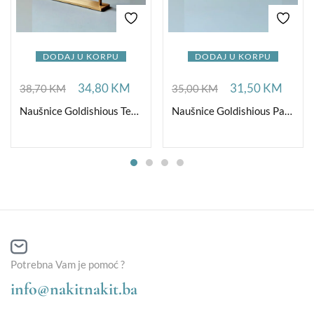
DODAJ U KORPU
DODAJ U KORPU
34,80
KM
31,50
KM
38,70
KM
35,00
KM
Naušnice Goldishious TearDrop
Naušnice Goldishious Pave Sweetheart
Potrebna Vam je pomoć ?
info@nakitnakit.ba