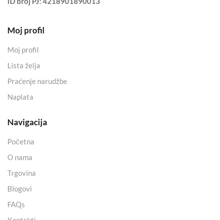
ID broj PJ:
4218901890013
Moj profil
Moj profil
Lista želja
Praćenje narudžbe
Naplata
Navigacija
Početna
O nama
Trgovina
Blogovi
FAQs