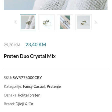
23,40
KM
29,20
KM
Prsten Duo Crystal Mix
SKU:
SWR776000CRY
Kategorije:
Fancy Casual
,
Prstenje
Oznaka:
koktel prsten
Brand:
Djidji & Co