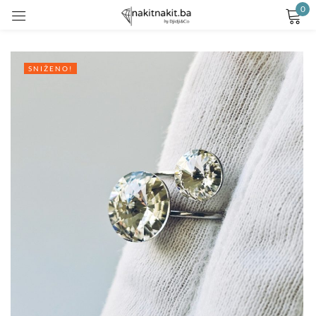
0
Prijavite se
SNIŽENO!
Remember me
Lost password?
LOG IN
CREATE AN ACCOUNT