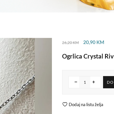
20,90
KM
26,20
KM
Ogrlica Crystal Ri
DO
Dodaj na listu želja