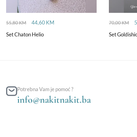
44,60
KM
55,80
KM
70,00
KM
Set Chaton Helio
Set Goldishi
Potrebna Vam je pomoć ?
info@nakitnakit.ba