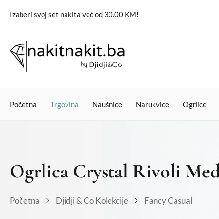
Izaberi svoj set nakita već od 30.00 KM!
Početna
Trgovina
Naušnice
Narukvice
Ogrlice
Ogrlica Crystal Rivoli Me
Početna
Djidji & Co Kolekcije
Fancy Casual