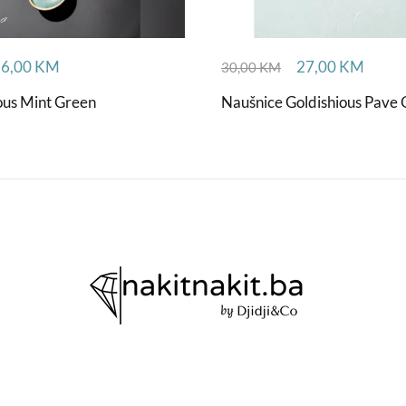
56,00
KM
27,00
KM
30,00
KM
ous Mint Green
Naušnice Goldishious Pave