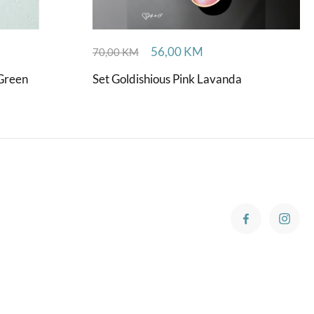
56,00
KM
70,00
KM
 Green
Set Goldishious Pink Lavanda