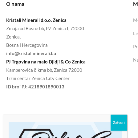
O nama
Mo
Kristali Minerali d.o.o. Zenica
Mo
Zmaja od Bosne bb, PZ Zenica I, 72000
Li
Zenica,
Bosna i Hercegovina
Pr
info@kristaliminerali.ba
Na
PJ Trgovina na malo Djidji & Co Zenica
Kamberovića čikma bb, Zenica 72000
Tržni centar Zenica City Center
ID broj PJ:
4218901890013