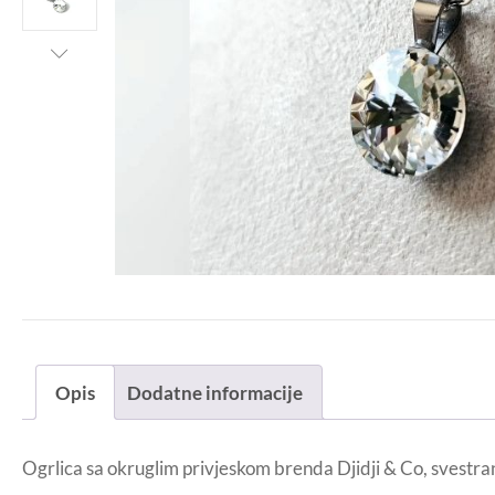
Opis
Dodatne informacije
Ogrlica sa okruglim privjeskom brenda Djidji & Co, svestra