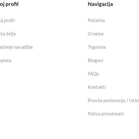
j profil
Navigacija
j profil
Početna
sta želja
O nama
aćenje narudžbe
Trgovina
plata
Blogovi
FAQs
Kontakti
Pravila poslovanja / Uslo
Polisa privatnosti