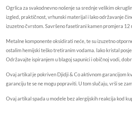
Ogrlica za svakodnevno nošenje sa srednje velikim okruglim
izgled, praktičnost, vrhunski materijal i lako održavanje či
izuzetno čvrstom. Savršeno fasetirani kamen promjera 12 m
Metalne komponente oksidirati neće, te su izuzetno otporne
ostalim hemijski teško tretiranim vodama. Iako kristal posje
Održavajte ispiranjem u blagoj sapunici i običnoj vodi, dob
Ovaj artikal je pokriven Djidji & Co aktivnom garancijom k
garanciju te se ne mogu popraviti. U tom slučaju, vrši se za
Ovaj artikal spada u modele bez alergijskih reakcija kod ku