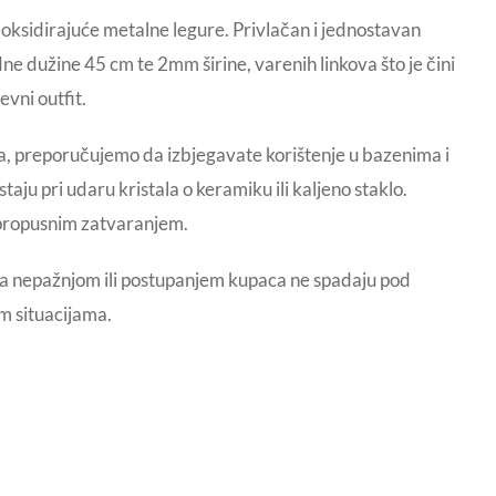
oksidirajuće metalne legure. Privlačan i jednostavan
dne dužine 45 cm te 2mm širine, varenih linkova što je čini
vni outfit.
ta, preporučujemo da izbjegavate korištenje u bazenima i
aju pri udaru kristala o keramiku ili kaljeno staklo.
nepropusnim zatvaranjem.
ala nepažnjom ili postupanjem kupaca ne spadaju pod
im situacijama.