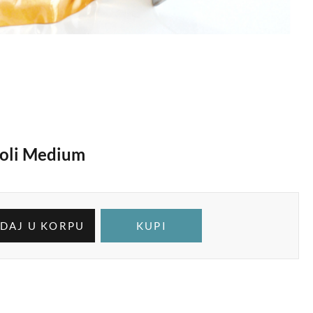
voli Medium
DAJ U KORPU
KUPI