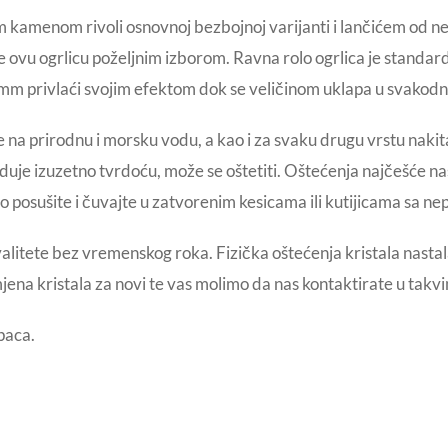
 kamenom rivoli osnovnoj bezbojnoj varijanti i lančićem od ne
ne ovu ogrlicu poželjnim izborom. Ravna rolo ogrlica je standar
m privlaći svojim efektom dok se veličinom uklapa u svakodne
 na prirodnu i morsku vodu, a kao i za svaku drugu vrstu naki
duje izuzetno tvrdoću, može se oštetiti. Oštećenja najčešće nast
ro posušite i čuvajte u zatvorenim kesicama ili kutijicama sa 
valitete bez vremenskog roka. Fizička oštećenja kristala nast
mjena kristala za novi te vas molimo da nas kontaktirate u takv
paca.