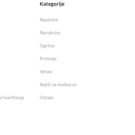
Kategorije
Naušnice
Narukvice
Ogrlice
Prstenje
Setovi
Nakit za muškarce
vi korištenja
Ostalo