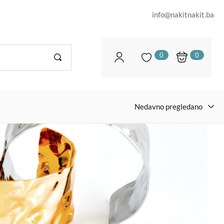
info@nakitnakit.ba
0
0
Nedavno pregledano