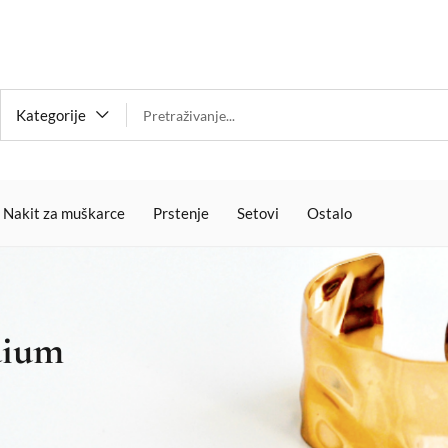
Kategorije
Nakit za muškarce
Prstenje
Setovi
Ostalo
dium