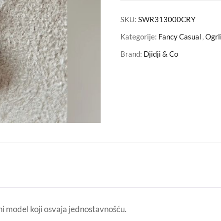
SKU:
SWR313000CRY
Kategorije:
Fancy Casual
,
Ogrl
Brand:
Djidji & Co
ni model koji osvaja jednostavnošću.