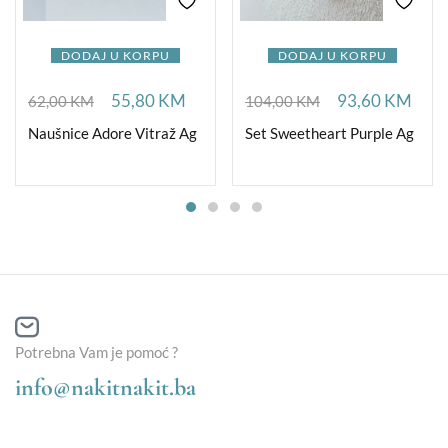
DODAJ U KORPU
DODAJ U KORPU
55,80
KM
93,60
KM
62,00
KM
104,00
KM
Naušnice Adore Vitraž Ag
Set Sweetheart Purple Ag
Potrebna Vam je pomoć ?
info@nakitnakit.ba