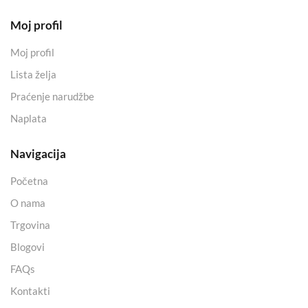
Moj profil
Moj profil
Lista želja
Praćenje narudžbe
Naplata
Navigacija
Početna
O nama
Trgovina
Blogovi
FAQs
Kontakti