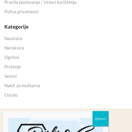
Pravila poslovanja / Uslovi korištenja
Polisa privatnosti
Kategorije
Naušnice
Narukvice
Ogrlice
Prstenje
Setovi
Nakit za muškarce
Ostalo
Copyright 2025 © Kristali Minerali d.o.o