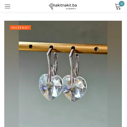
0
Prijavite se
SNIŽENO!
Remember me
Lost password?
LOG IN
CREATE AN ACCOUNT