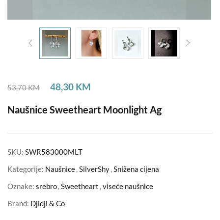
48,30
KM
53,70
KM
Naušnice Sweetheart Moonlight Ag
SKU:
SWR583000MLT
Kategorije:
Naušnice
,
SilverShy
,
Snižena cijena
Oznake:
srebro
,
Sweetheart
,
viseće naušnice
Brand:
Djidji & Co