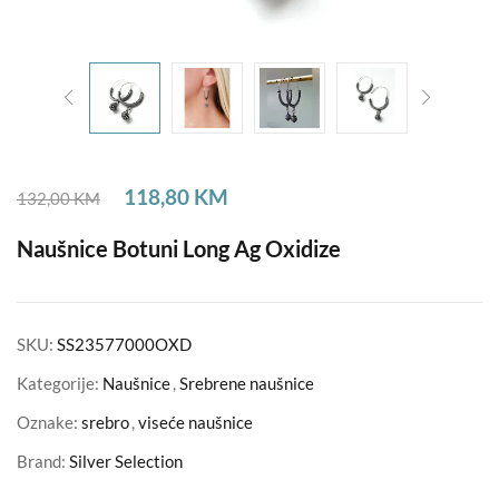
118,80
KM
132,00
KM
Naušnice Botuni Long Ag Oxidize
SKU:
SS23577000OXD
Kategorije:
Naušnice
,
Srebrene naušnice
Oznake:
srebro
,
viseće naušnice
Brand:
Silver Selection