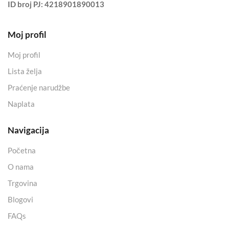
ID broj PJ:
4218901890013
Moj profil
Moj profil
Lista želja
Praćenje narudžbe
Naplata
Navigacija
Početna
O nama
Trgovina
Blogovi
FAQs