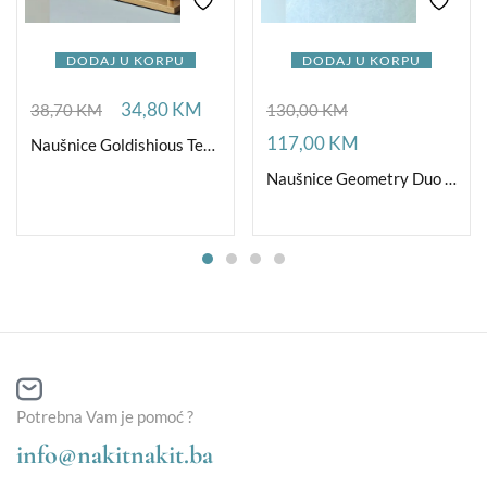
DODAJ U KORPU
DODAJ U KORPU
34,80
KM
38,70
KM
130,00
KM
117,00
KM
Naušnice Goldishious TearDrop
Naušnice Geometry Duo Crystal Gold
Potrebna Vam je pomoć ?
info@nakitnakit.ba