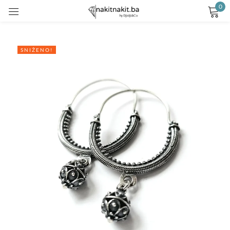
0
Prijavite se
SNIŽENO!
Remember me
Lost password?
LOG IN
CREATE AN ACCOUNT