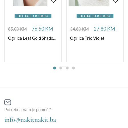
DODAJ U KORPU
DODAJ U KORPU
76,50
KM
27,80
KM
85,00
KM
34,80
KM
Ogrlica Leaf Gold Shadow Ag
Ogrlica Trio Violet
Potrebna Vam je pomoć ?
info@nakitnakit.ba