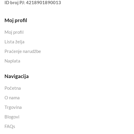
ID broj PJ:
4218901890013
Moj profil
Moj profil
Lista želja
Praćenje narudžbe
Naplata
Navigacija
Početna
O nama
Trgovina
Blogovi
FAQs