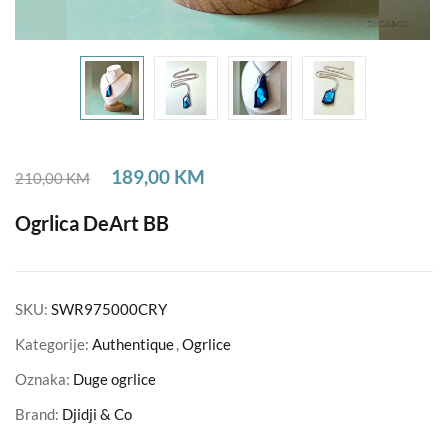
189,00
KM
210,00
KM
Ogrlica DeArt BB
SKU:
SWR975000CRY
Kategorije:
Authentique
,
Ogrlice
Oznaka:
Duge ogrlice
Brand:
Djidji & Co