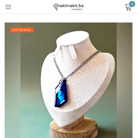
0
Prijavite se
SNIŽENO!
Remember me
Lost password?
LOG IN
CREATE AN ACCOUNT