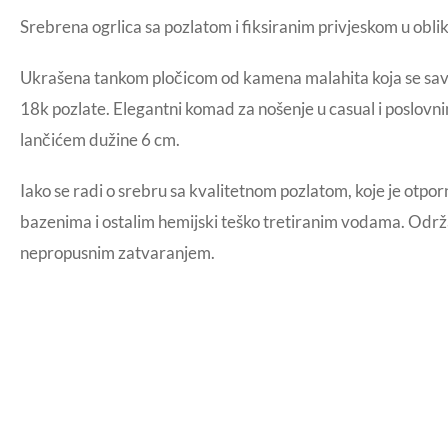
Srebrena ogrlica sa pozlatom i fiksiranim privjeskom u obl
Ukrašena tankom pločicom od kamena malahita koja se savrše
18k pozlate. Elegantni komad za nošenje u casual i poslovni
lančićem dužine 6 cm.
Iako se radi o srebru sa kvalitetnom pozlatom, koje je otpo
bazenima i ostalim hemijski teško tretiranim vodama. Održav
nepropusnim zatvaranjem.