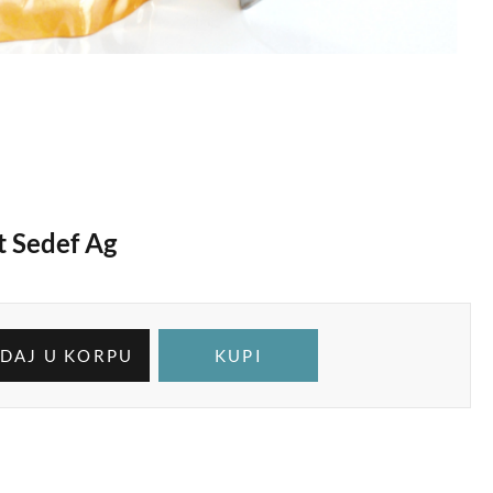
t Sedef Ag
DAJ U KORPU
KUPI