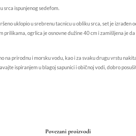
iku srca ispunjenog sedefom.
no uklopio u srebrenu tacnicu u obliku srca, set je izrađen od
m prilikama, ogrlica je osnovne dužine 40 cm i zamišljena je da
rno na prirodnu i morsku vodu, kao i za svaku drugu vrstu naki
ajte ispiranjem u blagoj sapunici i običnoj vodi, dobro posušit
Povezani proizvodi