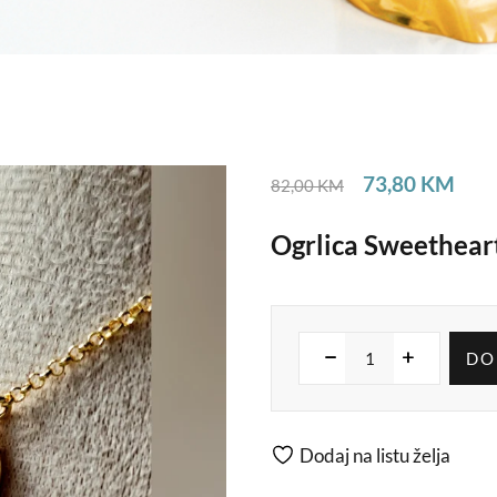
73,80
KM
82,00
KM
Ogrlica Sweethear
DO
Dodaj na listu želja