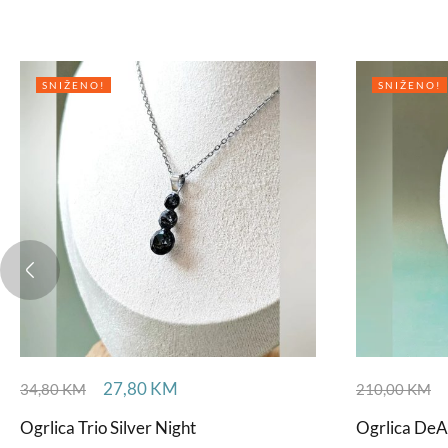
SNIŽENO!
SNIŽENO!
27,80
KM
34,80
KM
210,00
KM
Ogrlica Trio Silver Night
Ogrlica DeA