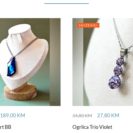
SNIŽENO!
189,00
KM
27,80
KM
34,80
KM
rt BB
Ogrlica Trio Violet