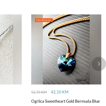
SNIŽENO!
42,10
KM
52,70
KM
Ogrlica Sweetheart Gold Bermuda Blue