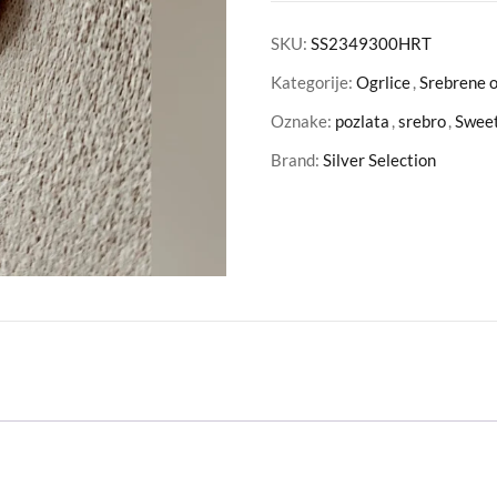
SKU:
SS2349300HRT
Kategorije:
Ogrlice
,
Srebrene o
Oznake:
pozlata
,
srebro
,
Swee
Brand:
Silver Selection