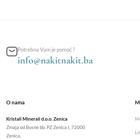
Potrebna Vam je pomoć ?
info@nakitnakit.ba
O nama
Mo
Kristali Minerali d.o.o. Zenica
Mo
Zmaja od Bosne bb, PZ Zenica I, 72000
Li
Zenica,