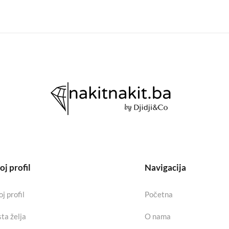
j profil
Navigacija
j profil
Početna
sta želja
O nama