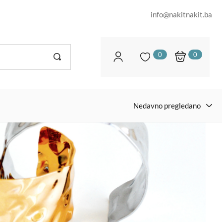
info@nakitnakit.ba
0
0
Nedavno pregledano