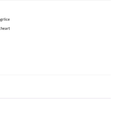
grlice
theart