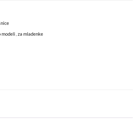
nice
o modeli
,
za mladenke