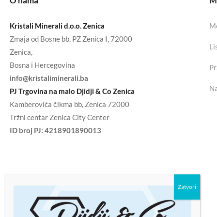
O nama
Mo
Kristali Minerali d.o.o. Zenica
Mo
Zmaja od Bosne bb, PZ Zenica I, 72000
Li
Zenica,
Bosna i Hercegovina
Pr
info@kristaliminerali.ba
Na
PJ Trgovina na malo Djidji & Co Zenica
Kamberovića čikma bb, Zenica 72000
Tržni centar Zenica City Center
ID broj PJ:
4218901890013