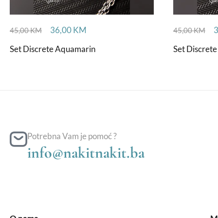
36,00
KM
45,00
KM
45,00
KM
Set Discrete Aquamarin
Set Discret
Potrebna Vam je pomoć ?
info@nakitnakit.ba