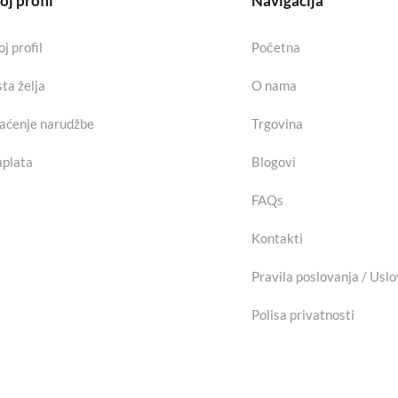
j profil
Navigacija
j profil
Početna
sta želja
O nama
aćenje narudžbe
Trgovina
plata
Blogovi
FAQs
Kontakti
Pravila poslovanja / Uslo
Polisa privatnosti