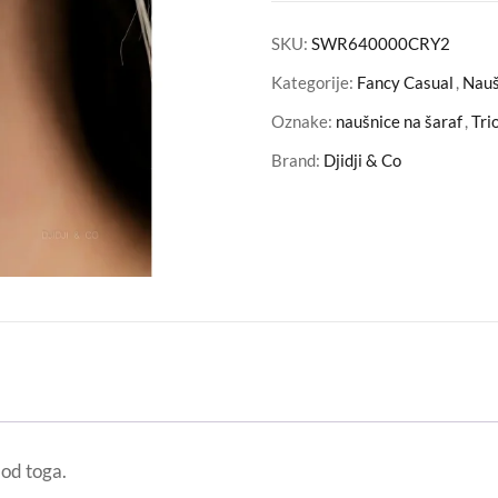
SKU:
SWR640000CRY2
Kategorije:
Fancy Casual
,
Nauš
Oznake:
naušnice na šaraf
,
Tri
Brand:
Djidji & Co
 od toga.