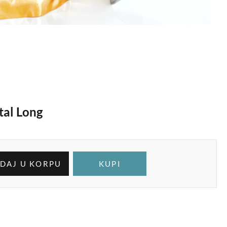
tal Long
DAJ U KORPU
KUPI