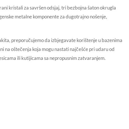
ni kristali za savršen odsjaj, tri bezbojna šaton okrugla
lergenske metalne komponente za dugotrajno nošenje,
nakita, preporučujemo da izbjegavate korištenje u bazenima
imuni na oštečenja koja mogu nastati najčešće pri udaru od
 kesicama ili kutijicama sa nepropusnim zatvaranjem.