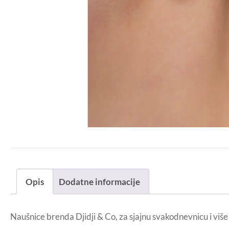
Opis
Dodatne informacije
Naušnice brenda Djidji & Co, za sjajnu svakodnevnicu i više