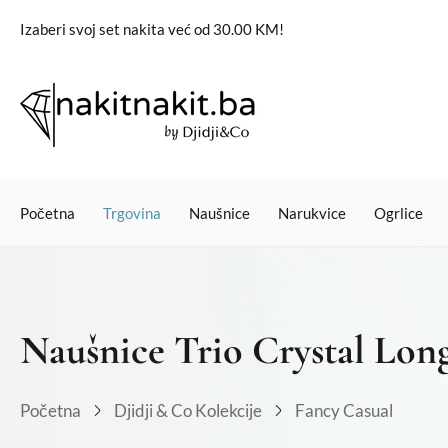
Izaberi svoj set nakita već od 30.00 KM!
Početna
Trgovina
Naušnice
Narukvice
Ogrlice
Naušnice Trio Crystal Lon
Početna
Djidji & Co Kolekcije
Fancy Casual