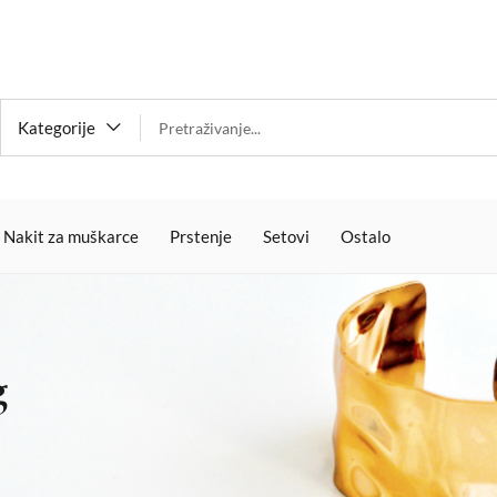
Kategorije
Nakit za muškarce
Prstenje
Setovi
Ostalo
g