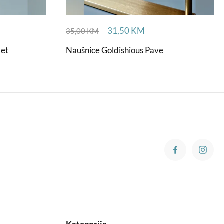
31,50
KM
35,00
KM
Jet
Naušnice Goldishious Pave