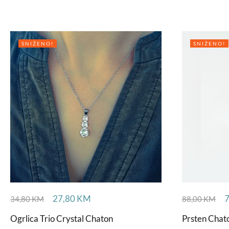
SNIŽENO!
SNIŽENO!
27,80
KM
34,80
KM
88,00
KM
Ogrlica Trio Crystal Chaton
Prsten Chato