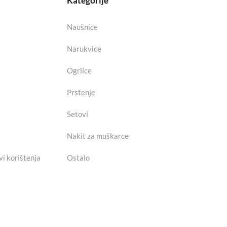
Kategorije
Naušnice
Narukvice
Ogrlice
Prstenje
Setovi
Nakit za muškarce
vi korištenja
Ostalo