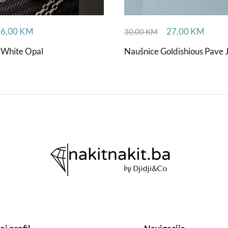
36,00
KM
27,00
KM
30,00
KM
e White Opal
Naušnice Goldishious Pave 