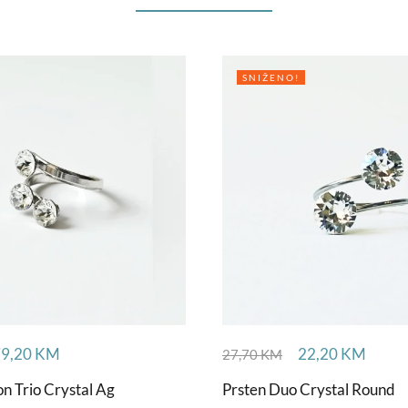
SNIŽENO!
79,20
KM
22,20
KM
27,70
KM
n Trio Crystal Ag
Prsten Duo Crystal Round