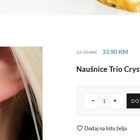
33,90
KM
37,70
KM
Naušnice Trio Crys
DO
Dodaj na listu želja