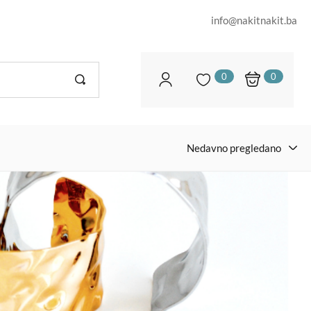
info@nakitnakit.ba
0
0
Nedavno pregledano