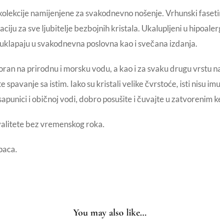
olekcije namijenjene za svakodnevno nošenje. Vrhunski fasetira
ju za sve ljubitelje bezbojnih kristala. Ukalupljeni u hipoa
e uklapaju u svakodnevna poslovna kao i svečana izdanja.
oran na prirodnu i morsku vodu, a kao i za svaku drugu vrstu 
 spavanje sa istim. Iako su kristali velike čvrstoće, isti nisu 
sapunici i običnoj vodi, dobro posušite i čuvajte u zatvorenim
valitete bez vremenskog roka.
paca.
You may also like…