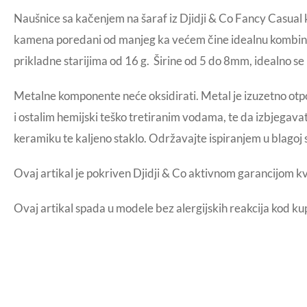
Naušnice sa kačenjem na šaraf iz Djidji & Co Fancy Casual k
kamena poredani od manjeg ka većem čine idealnu kombinaci
prikladne starijima od 16 g. Širine od 5 do 8mm, idealno s
Metalne komponente neće oksidirati. Metal je izuzetno otp
i ostalim hemijski teško tretiranim vodama, te da izbjegavate
keramiku te kaljeno staklo. Održavajte ispiranjem u blagoj 
Ovaj artikal je pokriven Djidji & Co aktivnom garancijom k
Ovaj artikal spada u modele bez alergijskih reakcija kod ku