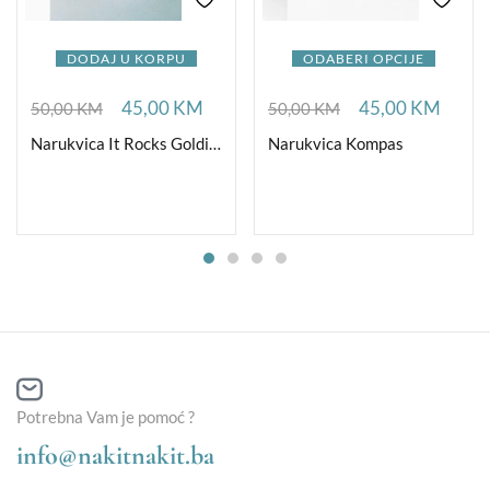
DODAJ U KORPU
ODABERI OPCIJE
45,00
KM
45,00
KM
50,00
KM
50,00
KM
Narukvica It Rocks Goldishious B Blue
Narukvica Kompas
Potrebna Vam je pomoć ?
info@nakitnakit.ba