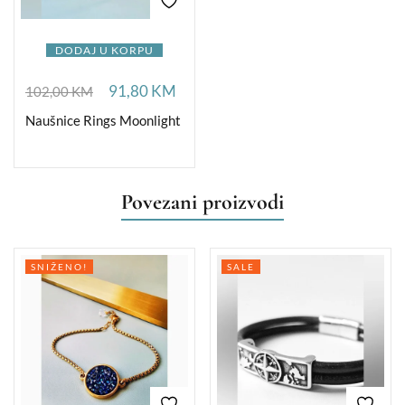
DODAJ U KORPU
91,80
KM
102,00
KM
Naušnice Rings Moonlight
Povezani proizvodi
SNIŽENO!
SALE