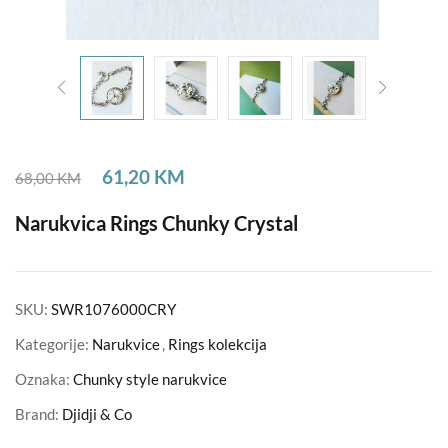
61,20
KM
68,00
KM
Narukvica Rings Chunky Crystal
SKU:
SWR1076000CRY
Kategorije:
Narukvice
,
Rings kolekcija
Oznaka:
Chunky style narukvice
Brand:
Djidji & Co