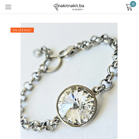
0
Prijavite se
SNIŽENO!
Remember me
Lost password?
LOG IN
CREATE AN ACCOUNT