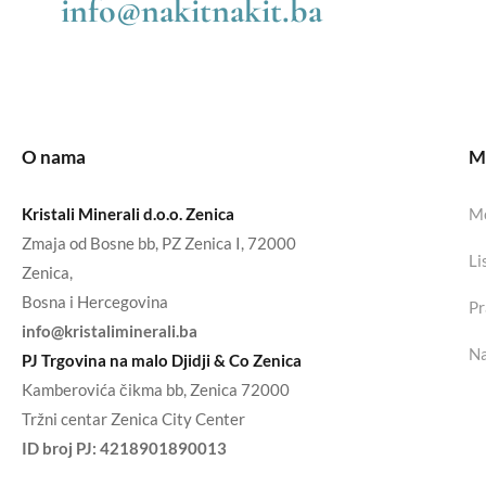
info@nakitnakit.ba
O nama
Mo
Kristali Minerali d.o.o. Zenica
Mo
Zmaja od Bosne bb, PZ Zenica I, 72000
Li
Zenica,
Bosna i Hercegovina
Pr
info@kristaliminerali.ba
Na
PJ Trgovina na malo Djidji & Co Zenica
Kamberovića čikma bb, Zenica 72000
Tržni centar Zenica City Center
ID broj PJ:
4218901890013