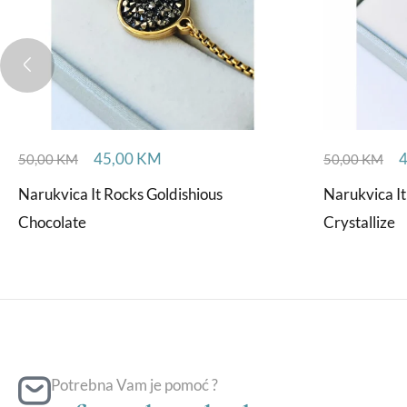
45,00
KM
50,00
KM
50,00
KM
Narukvica It Rocks Goldishious
Narukvica It
Chocolate
Crystallize
Potrebna Vam je pomoć ?