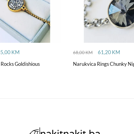
45,00
KM
61,20
KM
68,00
KM
 Rocks Goldishious
Narukvica Rings Chunky Ni