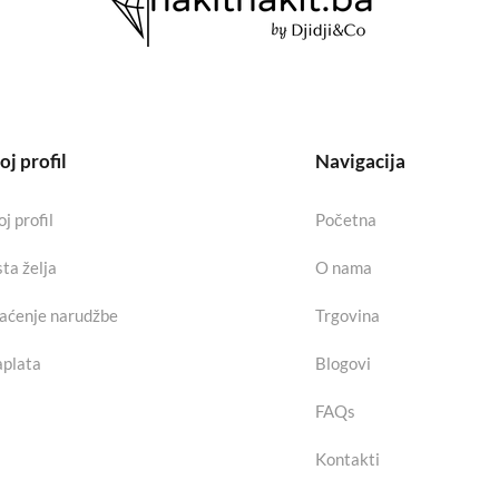
j profil
Navigacija
j profil
Početna
sta želja
O nama
aćenje narudžbe
Trgovina
plata
Blogovi
FAQs
Kontakti