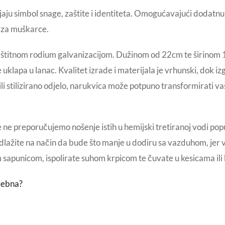
ju simbol snage, zaštite i identiteta. Omogućavajući dodatnu 
a za muškarce.
titnom rodium galvanizacijom. Dužinom od 22cm te širinom 10m
 uklapa u lanac. Kvalitet izrade i materijala je vrhunski, dok i
ili stilizirano odjelo, narukvica može potpuno transformirati v
 ne preporučujemo nošenje istih u hemijski tretiranoj vodi pop
odlažite na način da bude što manje u dodiru sa vazduhom, jer 
 sapunicom, ispolirate suhom krpicom te čuvate u kesicama il
rebna?