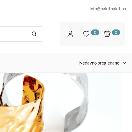
info@nakitnakit.ba
0
0
Nedavno pregledano