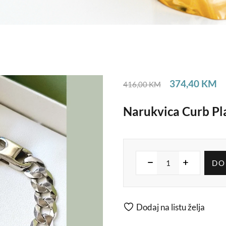
374,40
KM
416,00
KM
Narukvica Curb P
DO
Dodaj na listu želja