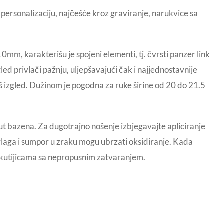
personalizaciju, najčešće kroz graviranje, narukvice sa
m, karakterišu je spojeni elementi, tj. čvrsti panzer link
zgled
privlači pažnju, uljepšavajući čak i najjednostavnije
aš izgled. Dužinom
je pogodna za ruke širine od 20 do 21.5
ut bazena. Za dugotrajno nošenje izbjegavajte apliciranje
vlaga i sumpor u zraku mogu ubrzati oksidiranje. Kada
i kutijicama sa nepropusnim zatvaranjem.