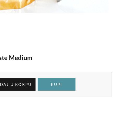
late Medium
DAJ U KORPU
KUPI