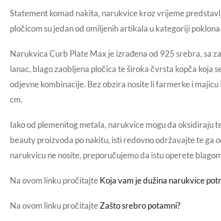
Statement komad nakita, narukvice kroz vrijeme predstavlja
pločicom su jedan od omiljenih artikala u kategoriji poklon
Narukvica Curb Plate Max je izrađena od 925 srebra, sa zaš
lanac, blago zaobljena pločica te široka čvrsta kopča koja se
odjevne kombinacije. Bez obzira nosite li farmerke i majicu 
cm.
Iako od plemenitog metala, narukvice mogu da oksidiraju te
beauty proizvoda po nakitu, isti redovno održavajte te ga 
narukvicu ne nosite, preporučujemo da istu operete blagom
Na ovom linku pročitajte
Koja vam je dužina narukvice pot
Na ovom linku pročitajte
Zašto srebro potamni?