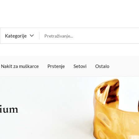
Kategorije
Nakit za muškarce
Prstenje
Setovi
Ostalo
dium