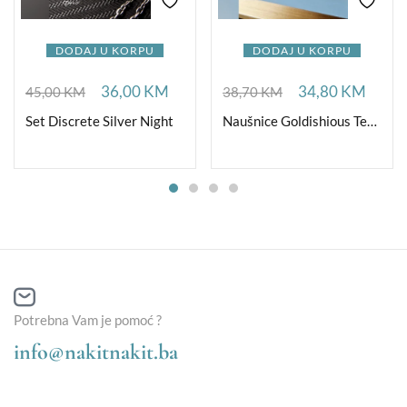
DODAJ U KORPU
DODAJ U KORPU
36,00
KM
34,80
KM
45,00
KM
38,70
KM
Set Discrete Silver Night
Naušnice Goldishious TearDrop
Potrebna Vam je pomoć ?
info@nakitnakit.ba