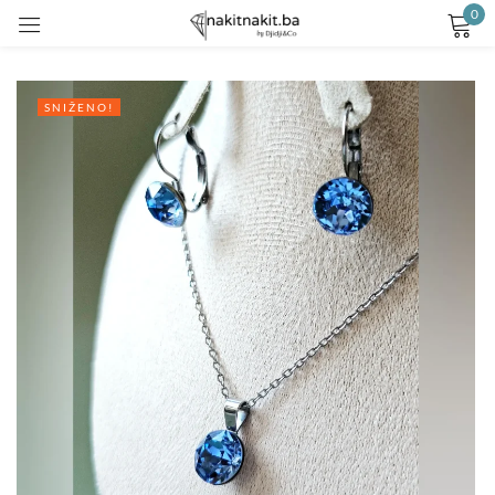
0
Prijavite se
SNIŽENO!
Remember me
Lost password?
LOG IN
CREATE AN ACCOUNT