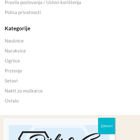
Pravila poslovanja / Uslovi korištenja
Polisa privatnosti
Kategorije
Naušnice
Narukvice
Ogrlice
Prstenje
Setovi
Nakit za muškarce
Ostalo
Copyright 2025 © Kristali Minerali d.o.o