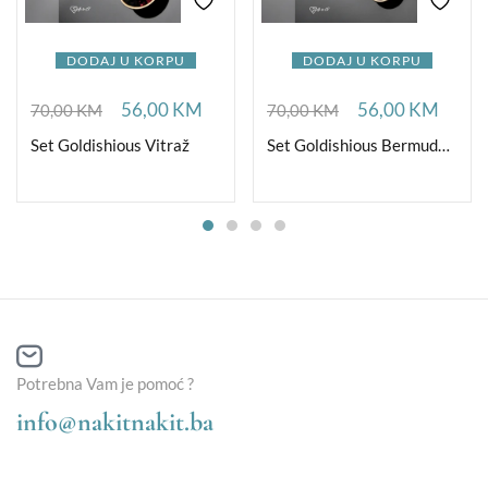
DODAJ U KORPU
DODAJ U KORPU
56,00
KM
56,00
KM
70,00
KM
70,00
KM
Set Goldishious Vitraž
Set Goldishious Bermuda plava
Potrebna Vam je pomoć ?
info@nakitnakit.ba