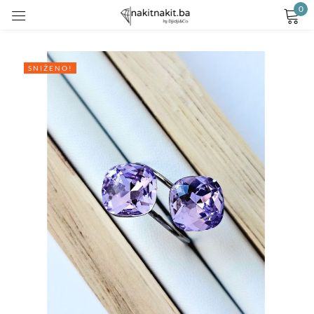
0
Prijavite se
SNIŽENO!
Remember me
Lost password?
LOG IN
CREATE AN ACCOUNT