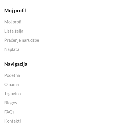
Moj profil
Moj profil
Lista želja
Praćenje narudžbe
Naplata
Navigacija
Početna
O nama
Trgovina
Blogovi
FAQs
Kontakti