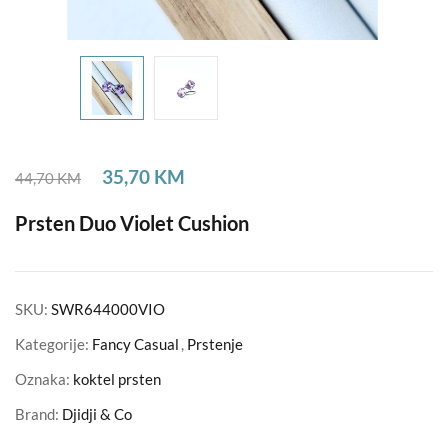
35,70
KM
44,70
KM
Prsten Duo Violet Cushion
SKU:
SWR644000VIO
Kategorije:
Fancy Casual
,
Prstenje
Oznaka:
koktel prsten
Brand:
Djidji & Co