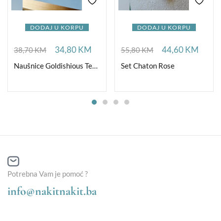
DODAJ U KORPU
DODAJ U KORPU
34,80
KM
44,60
KM
38,70
KM
55,80
KM
Naušnice Goldishious TearDrop
Set Chaton Rose
Potrebna Vam je pomoć ?
info@nakitnakit.ba