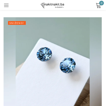
0
Prijavite se
SNIŽENO!
Remember me
Lost password?
LOG IN
CREATE AN ACCOUNT