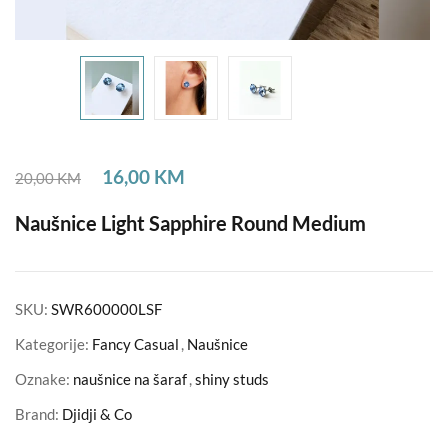
16,00
KM
20,00
KM
Naušnice Light Sapphire Round Medium
SKU:
SWR600000LSF
Kategorije:
Fancy Casual
,
Naušnice
Oznake:
naušnice na šaraf
,
shiny studs
Brand:
Djidji & Co