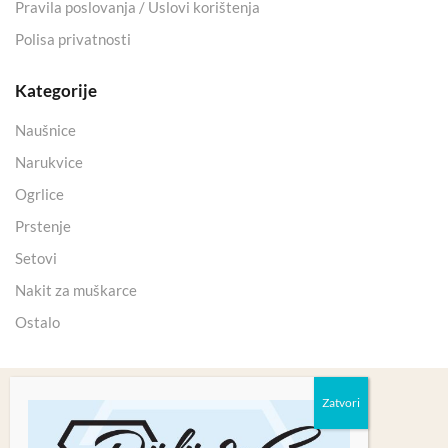
Pravila poslovanja / Uslovi korištenja
Polisa privatnosti
Kategorije
Naušnice
Narukvice
Ogrlice
Prstenje
Setovi
Nakit za muškarce
Ostalo
Copyright 2025 © Kristali Minerali d.o.o