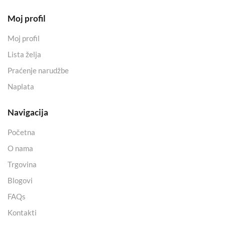
Moj profil
Moj profil
Lista želja
Praćenje narudžbe
Naplata
Navigacija
Početna
O nama
Trgovina
Blogovi
FAQs
Kontakti