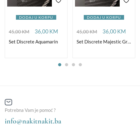
DODAJ U KORPU
DODAJ U KORPU
36,00
KM
36,00
KM
45,00
KM
45,00
KM
Set Discrete Aquamarin
Set Discrete Majestic Green
Potrebna Vam je pomoć ?
info@nakitnakit.ba