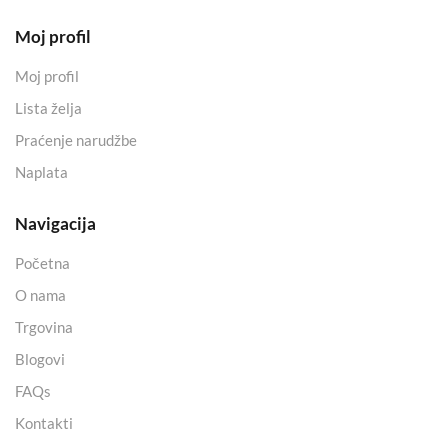
Moj profil
Moj profil
Lista želja
Praćenje narudžbe
Naplata
Navigacija
Početna
O nama
Trgovina
Blogovi
FAQs
Kontakti