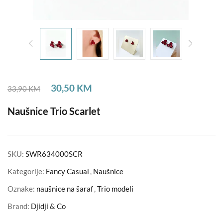
30,50
KM
33,90
KM
Naušnice Trio Scarlet
SKU:
SWR634000SCR
Kategorije:
Fancy Casual
,
Naušnice
Oznake:
naušnice na šaraf
,
Trio modeli
Brand:
Djidji & Co