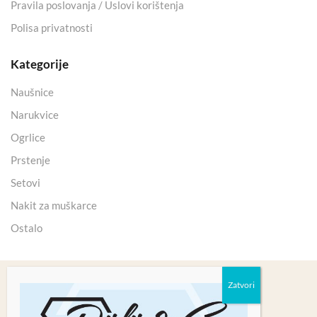
Pravila poslovanja / Uslovi korištenja
Polisa privatnosti
Kategorije
Naušnice
Narukvice
Ogrlice
Prstenje
Setovi
Nakit za muškarce
Ostalo
Copyright 2025 © Kristali Minerali d.o.o