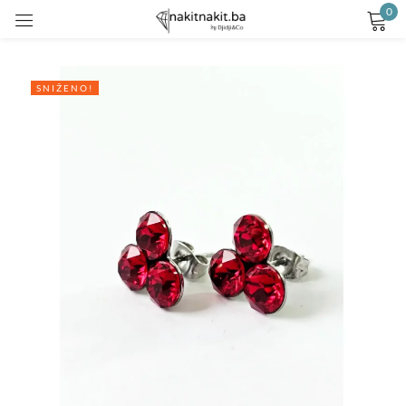
0
Prijavite se
SNIŽENO!
Remember me
Lost password?
LOG IN
CREATE AN ACCOUNT