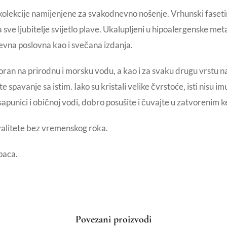
olekcije namijenjene za svakodnevno nošenje. Vrhunski fasetira
a sve ljubitelje svijetlo plave. Ukalupljeni u hipoalergenske m
evna poslovna kao i svečana izdanja.
ran na prirodnu i morsku vodu, a kao i za svaku drugu vrstu 
 spavanje sa istim. Iako su kristali velike čvrstoće, isti nisu 
sapunici i običnoj vodi, dobro posušite i čuvajte u zatvorenim
valitete bez vremenskog roka.
paca.
Povezani proizvodi