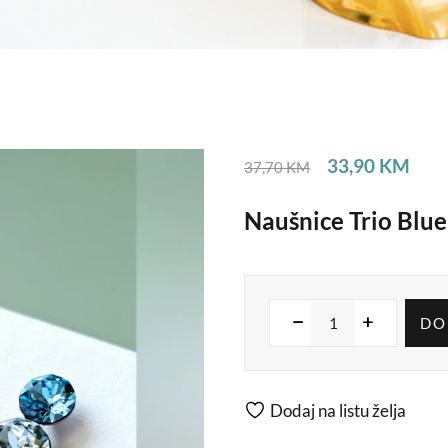
33,90
KM
37,70
KM
Naušnice Trio Blue
DO
Dodaj na listu želja