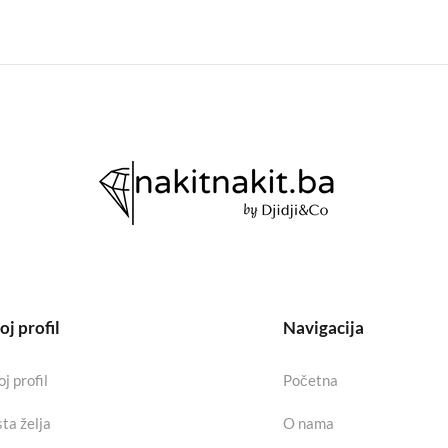
j profil
Navigacija
j profil
Početna
sta želja
O nama