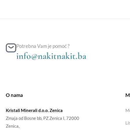
Potrebna Vam je pomoć ?
info@nakitnakit.ba
O nama
Mo
Kristali Minerali d.o.o. Zenica
Mo
Zmaja od Bosne bb, PZ Zenica I, 72000
Li
Zenica,