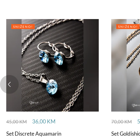
SNIŽENO!
SNIŽENO!
36,00
KM
45,00
KM
70,00
KM
Set Discrete Aquamarin
Set Goldishi