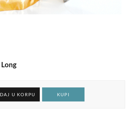
 Long
DAJ U KORPU
KUPI