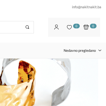
info@nakitnakit.ba
0
0
Nedavno pregledano