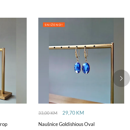
SNIŽENO!
29,70
KM
33,00
KM
Drop
Naušnice Goldishious Oval