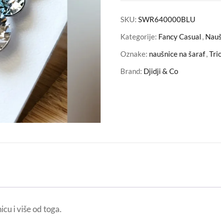
SKU:
SWR640000BLU
Kategorije:
Fancy Casual
,
Nauš
Oznake:
naušnice na šaraf
,
Tri
Brand:
Djidji & Co
cu i više od toga.