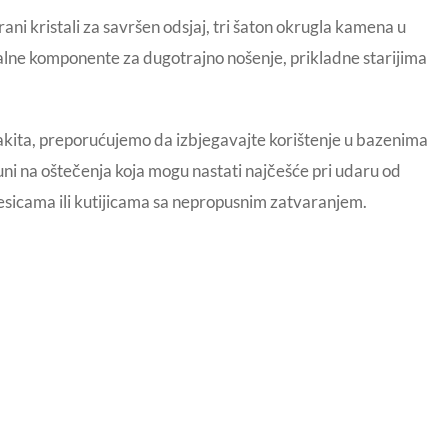
ni kristali za savršen odsjaj, tri šaton okrugla kamena u
etalne komponente za dugotrajno nošenje, prikladne starijima
nakita, preporućujemo da izbjegavajte korištenje u bazenima
imuni na oštečenja koja mogu nastati najčešće pri udaru od
 kesicama ili kutijicama sa nepropusnim zatvaranjem.