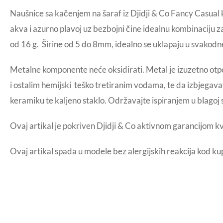
Naušnice sa kačenjem na šaraf iz Djidji & Co Fancy Casual k
akva i azurno plavoj uz bezbojni čine idealnu kombinaciju z
od 16 g. Širine od 5 do 8mm, idealno se uklapaju u svakodn
Metalne komponente neće oksidirati. Metal je izuzetno otpo
i ostalim hemijski teško tretiranim vodama, te da izbjegavate
keramiku te kaljeno staklo. Održavajte ispiranjem u blagoj 
Ovaj artikal je pokriven Djidji & Co aktivnom garancijom k
Ovaj artikal spada u modele bez alergijskih reakcija kod ku