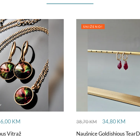
SNIŽENO!
56,00
KM
34,80
KM
38,70
KM
ous Vitraž
Naušnice Goldishious Tear