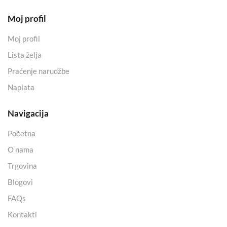
Moj profil
Moj profil
Lista želja
Praćenje narudžbe
Naplata
Navigacija
Početna
O nama
Trgovina
Blogovi
FAQs
Kontakti