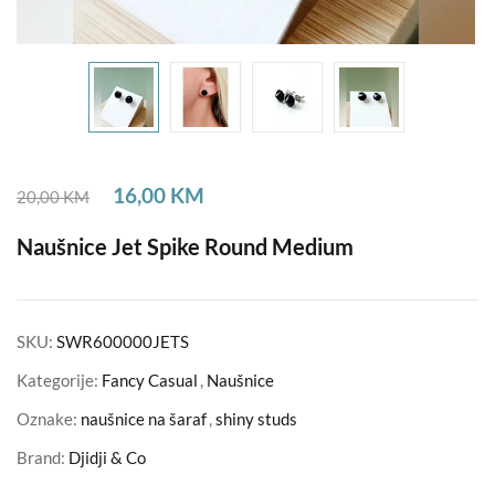
16,00
KM
20,00
KM
Naušnice Jet Spike Round Medium
SKU:
SWR600000JETS
Kategorije:
Fancy Casual
,
Naušnice
Oznake:
naušnice na šaraf
,
shiny studs
Brand:
Djidji & Co