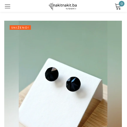
0
Prijavite se
SNIŽENO!
Remember me
Lost password?
LOG IN
CREATE AN ACCOUNT