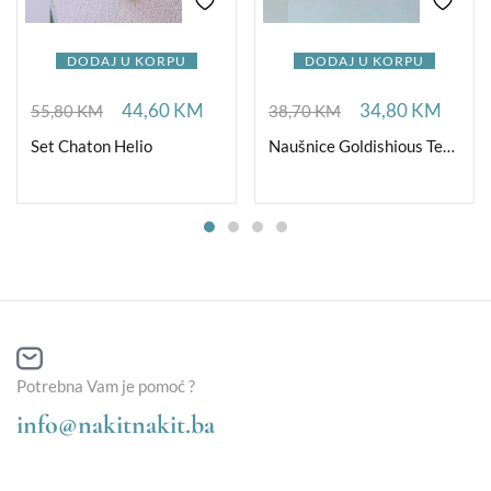
DODAJ U KORPU
DODAJ U KORPU
44,60
KM
34,80
KM
55,80
KM
38,70
KM
Set Chaton Helio
Naušnice Goldishious TearDrop
Potrebna Vam je pomoć ?
info@nakitnakit.ba