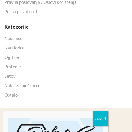
Pravila poslovanja / Uslovi korištenja
Polisa privatnosti
Kategorije
Naušnice
Narukvice
Ogrlice
Prstenje
Setovi
Nakit za muškarce
Ostalo
Copyright 2025 © Kristali Minerali d.o.o